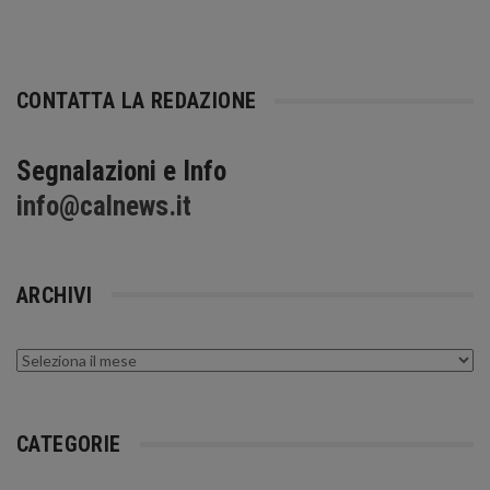
CONTATTA LA REDAZIONE
Segnalazioni e Info
info@calnews.it
ARCHIVI
Archivi
CATEGORIE