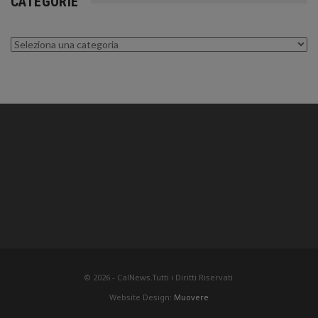
CATEGORIE
Categorie
© 2026 - CalNews.Tutti i Diritti Riservati.
Website Design:
Muovere