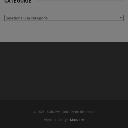
CATEGORIE
Categorie
© 2026 - CalNews.Tutti i Diritti Riservati.
Website Design:
Muovere