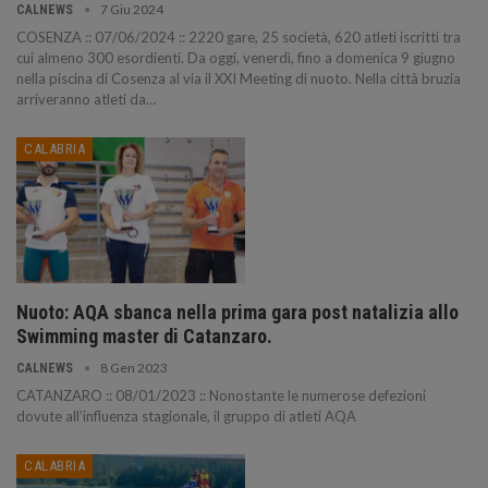
7 Giu 2024
CALNEWS
COSENZA :: 07/06/2024 :: 2220 gare, 25 società, 620 atleti iscritti tra
cui almeno 300 esordienti. Da oggi, venerdì, fino a domenica 9 giugno
nella piscina di Cosenza al via il XXI Meeting di nuoto. Nella città bruzia
arriveranno atleti da…
CALABRIA
Nuoto: AQA sbanca nella prima gara post natalizia allo
Swimming master di Catanzaro.
8 Gen 2023
CALNEWS
CATANZARO :: 08/01/2023 :: Nonostante le numerose defezioni
dovute all’influenza stagionale, il gruppo di atleti AQA
CALABRIA