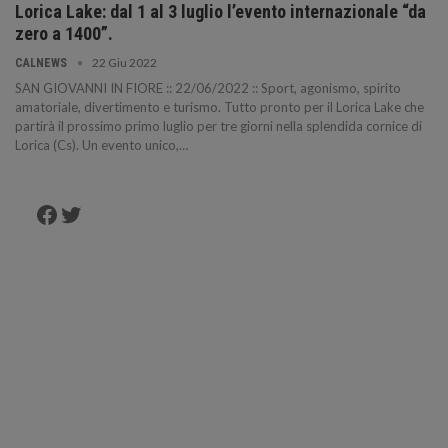
Lorica Lake: dal 1 al 3 luglio l’evento internazionale “da
zero a 1400”.
22 Giu 2022
CALNEWS
SAN GIOVANNI IN FIORE :: 22/06/2022 :: Sport, agonismo, spirito
amatoriale, divertimento e turismo. Tutto pronto per il Lorica Lake che
partirà il prossimo primo luglio per tre giorni nella splendida cornice di
Lorica (Cs). Un evento unico,…
Facebook
Twitter