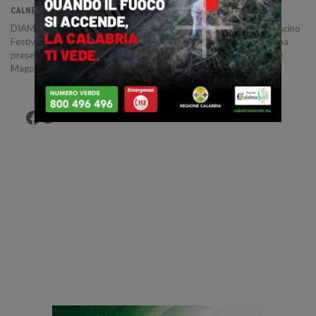
7 Set 2020
CALNEWS
DIAMANTE :: 07/09/2020 :: La ventottesima edizione del Peperoncino
Festival è ai nastri di partenza. Il Direttore artistico Enzo Monaco ha
presentato il programma sabato sera al Teatro dei Ruderi assieme
Mago Gentile e Magolie Nicole che…
Facebook
Twitter