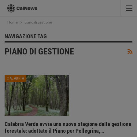
Home
piano di gestione
NAVIGAZIONE TAG
PIANO DI GESTIONE
CALABRIA
Calabria Verde avvia una nuova stagione della gestione
forestale: adottato il Piano per Pellegrina,…