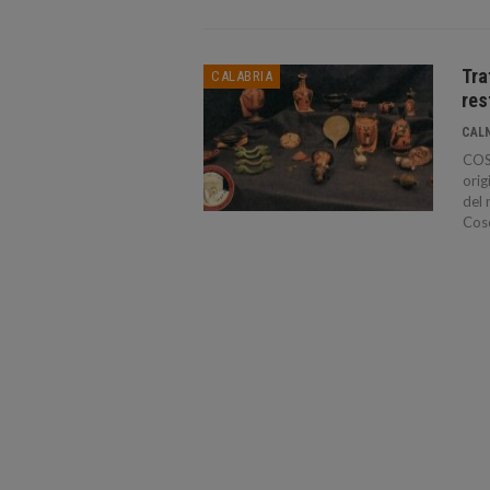
Tra
CALABRIA
res
CAL
COSE
orig
del 
Cose