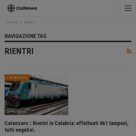
Home
rientri
NAVIGAZIONE TAG
RIENTRI
CATANZARO
Catanzaro :: Rientri in Calabria: effettuati 461 tamponi,
tutti negativi.