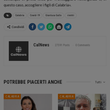
questo caso, accogliere i figli di Calabria».
Calabria
Covid-19
Gianluca Gallo
rientri
Condividi
CalNews
27591 Posts
0 Comments
POTREBBE PIACERTI ANCHE
Tutti
CALABRIA
CALABRIA