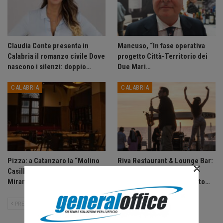
Claudia Conte presenta in
Mancuso, “In fase operativa
Calabria il romanzo civile Dove
progetto Città-Territorio dei
nascono i silenzi: doppio…
Due Mari…
CALABRIA
CALABRIA
Pizza: a Catanzaro la “Molino
Riva Restaurant & Lounge Bar:
×
Casillo Experience” con
un’esperienza che
Mirante e…
accompagna ogni momento…
PRECEDENTE
SUCCESSIVO