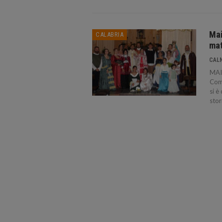
Mai
CALABRIA
mat
CAL
MAIE
Comu
si è
stor