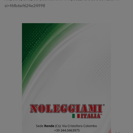
si=f6fb6ef624e24998