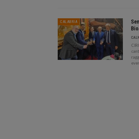
Sen
CALABRIA
Bio
CAL
CIRÒ
cant
ragg
even