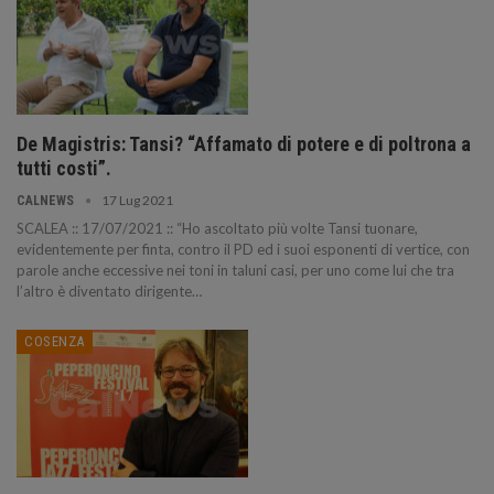
De Magistris: Tansi? “Affamato di potere e di poltrona a
tutti costi”.
17 Lug 2021
CALNEWS
SCALEA :: 17/07/2021 :: “Ho ascoltato più volte Tansi tuonare,
evidentemente per finta, contro il PD ed i suoi esponenti di vertice, con
parole anche eccessive nei toni in taluni casi, per uno come lui che tra
l’altro è diventato dirigente…
COSENZA