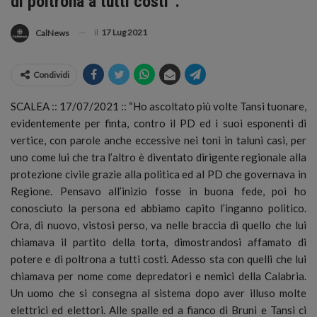
di poltrona a tutti costi”.
il
17 Lug 2021
CalNews
Condividi
SCALEA :: 17/07/2021 :: “Ho ascoltato più volte Tansi tuonare,
evidentemente per finta, contro il PD ed i suoi esponenti di
vertice, con parole anche eccessive nei toni in taluni casi, per
uno come lui che tra l’altro è diventato dirigente regionale alla
protezione civile grazie alla politica ed al PD che governava in
Regione. Pensavo all’inizio fosse in buona fede, poi ho
conosciuto la persona ed abbiamo capito l’inganno politico.
Ora, di nuovo, vistosi perso, va nelle braccia di quello che lui
chiamava il partito della torta, dimostrandosi affamato di
potere e di poltrona a tutti costi. Adesso sta con quelli che lui
chiamava per nome come depredatori e nemici della Calabria.
Un uomo che si consegna al sistema dopo aver illuso molte
elettrici ed elettori. Alle spalle ed a fianco di Bruni e Tansi ci