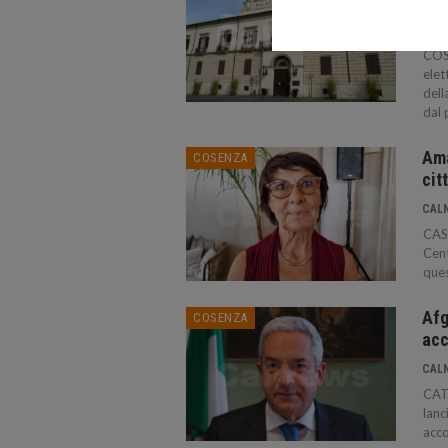
pro
CAL
COSE
elet
dell
dal 
Ama
COSENZA
cit
CAL
CAST
Cent
ques
Afg
COSENZA
acc
CAL
CAT
lanc
acco