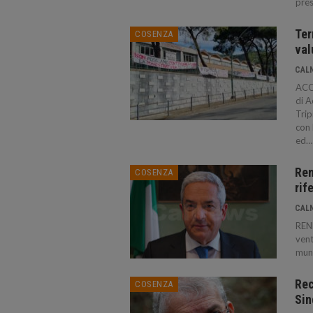
pres
Ter
COSENZA
val
CAL
ACQU
di 
Trip
con 
ed…
Ren
COSENZA
rif
CAL
REND
vent
muni
Rec
COSENZA
Sin