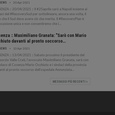
20 Apr 2021
NEWS
NZA :: 20/04/2021 :: Il #25aprile sarò a Napoli insieme ai
aci del #RecoverySud per sottolineare, ancora una volta, il
o che il Sud deve avere ciò che merita. Il #RecoveryPlan è
ccasione unica e non consentiremo che i…
enza :: Maximiliano Granata: “Sarò con Mario
hiuto davanti al pronto soccorso…
13 Apr 2021
NEWS
NZA :: 13/04/2021 :: Sabato prossimo il presidente del
orzio Valle Crati, l'avvocato Maximiliano Granata, sarà con
indaco di Cosenza Mario Occhiuto e i sindaci della provincia
nti al pronto soccorso dell'ospedale Annunziata…
MESSAGGI PIÙ RECENTI