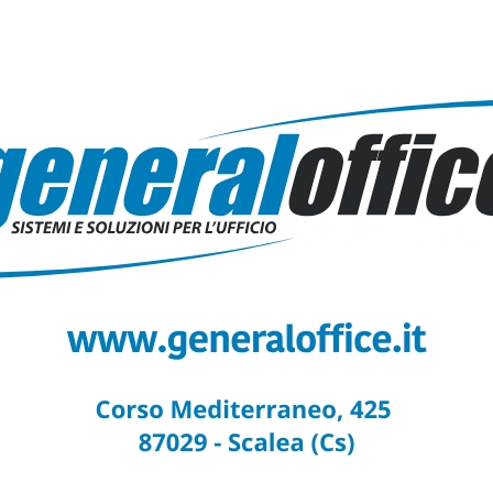
alia e, soprattutto, per il Sud. Si tratta di un'occasione unica ed
r questo che è necessario valutare con attenzione anche
le che sono state le criticità emerse…
buti richiesti dal Consorzio di Bonifica: martedì
ontro a Diamante.
23 Feb 2022
NEWS
EA :: 23/02/2022 :: I sindaci dell'Alto Tirreno cosentino
ntreranno martedì 1 marzo alle ore 17.00, presso il centro
 di Diamante (Cs)
ci incontra sindaci Alto Tirreno cosentino su
resa post Covid.
18 Nov 2021
NEWS
NZARO :: 18/11/2021 :: Una delegazione di sindaci e
nistratori dell'Alto Tirreno cosentino ha incontrato ieri
riggio a Roma il sottosegretario di Stato per il Sud e la
ione territoriale Dalila Nesci.
fetto di Cosenza incontra sindaci neoeletti in