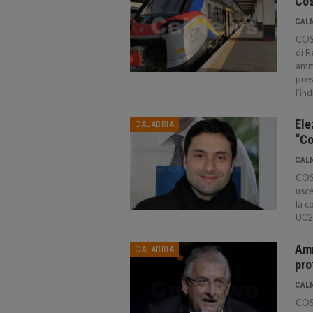
Co
CAL
COSE
di R
ammi
pres
l'in
Ele
CALABRIA
“Co
CAL
COSE
usce
la c
U02 
Amm
CALABRIA
pro
CAL
COSE