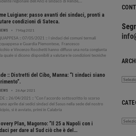
idente regionale dell'Anci e sindaco di Rende,…
CONT
me Luigiane: passo avanti dei sindaci, pronti a
utare condizioni di Sateca.
Segn
7 Mag 2021
NEWS
info
APPESA :: 07/05/2021 :: I sindaci dei comuni termali
Acquappesa e Guardia Piemontese, Francesco
icchio e Vincenzo Rocchetti hanno diffuso una nota congiunta
la quale si dicono disponibili a valutare le condizioni tecniche
ARCH
de :: Distretti del Cibo, Manna: “I sindaci siano
Archivi
erimento”.
26 Apr 2021
NEWS
E :: 26/04/2021 :: “Con l’accordo sottoscritto lo scorso
CATE
uno aprile dai sedici sindaci del Sasus nella sede del nostro
cipio, si è avviato, primi in Calabria
Catego
overy Plan, Magorno: “Il 25 a Napoli con i
daci per dare al Sud ciò che è del…