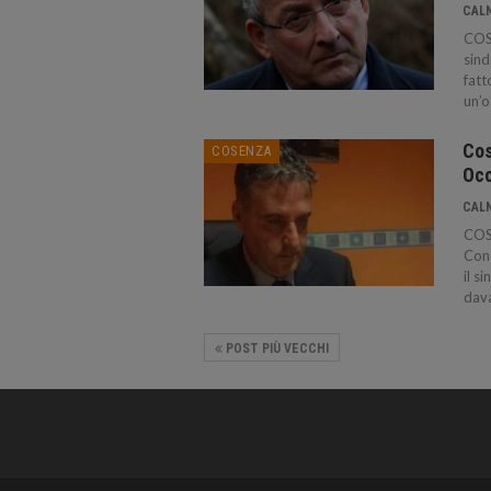
CAL
COSE
sind
fatt
un’o
Cos
COSENZA
Occ
CAL
COSE
Cons
il s
dava
POST PIÙ VECCHI