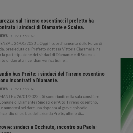
urezza sul Tirreno cosentino: il prefetto ha
ontrato i sindaci di Diamante e Scalea.
26 Gen 2023
NEWS
NZA :: 26/01/2023 :: Oggi il coordinamento delle Forze di
zia, presieduta dal Prefetto dott.ssa Vittoria Ciaramella, ha
o la partecipazione dei sindaci di Diamante e di Scalea, a
ito di due atti incendiari verificatisi nei…
endio bus Preite: i sindaci del Tirreno cosentino
sono incontrati a Diamante.
26 Gen 2023
NEWS
ANTE :: 26/01/2023 :: Si sono riuniti nella sala consiliare
Comune di Diamante i Sindaci dell’Alto Tirreno cosentino,
i e numerosi nel dare una risposta al grave episodio
’incendio di tre bus dell'azienda Preite, ultimo di…
rovie: sindaci a Occhiuto, incontro su Paola-