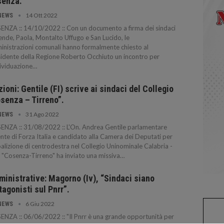
senza.
14 Ott 2022
NEWS
NZA :: 14/10/2022 :: Con un documento a firma dei sindaci
ende, Paola, Montalto Uffugo e San Lucido, le
nistrazioni comunali hanno formalmente chiesto al
idente della Regione Roberto Occhiuto un incontro per
dividuazione…
zioni: Gentile (FI) scrive ai sindaci del Collegio
senza – Tirreno”.
31 Ago 2022
NEWS
NZA :: 31/08/2022 :: L'On. Andrea Gentile parlamentare
nte di Forza Italia e candidato alla Camera dei Deputati per
oalizione di centrodestra nel Collegio Uninominale Calabria -
"Cosenza-Tirreno" ha inviato una missiva…
inistrative: Magorno (Iv), “Sindaci siano
tagonisti sul Pnrr”.
6 Giu 2022
NEWS
NZA :: 06/06/2022 :: "Il Pnrr è una grande opportunità per