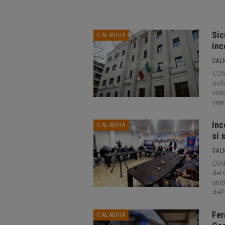
Sic
CALABRIA
inc
CAL
COSE
poli
vist
segu
Inc
CALABRIA
si 
CAL
DIAM
del 
unit
dell
Fer
CALABRIA