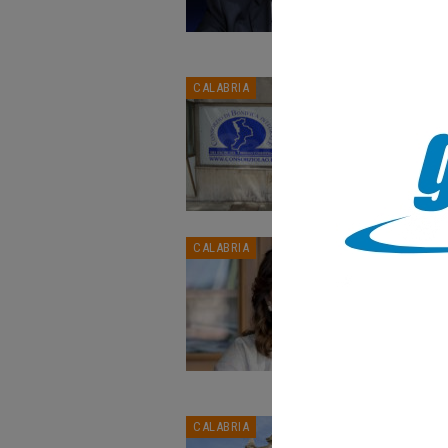
l'It
è pe
quel
Tri
CALABRIA
inc
CAL
SCAL
inco
DAC
Nes
CALABRIA
rip
CAL
CATA
ammi
pome
coes
Pre
CALABRIA