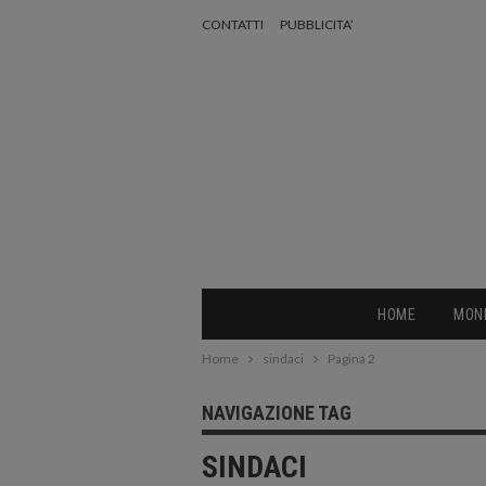
CONTATTI
PUBBLICITA’
HOME
MON
Home
sindaci
Pagina 2
NAVIGAZIONE TAG
SINDACI