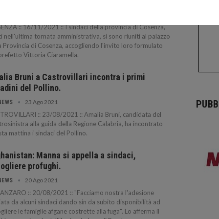
vincia.
16 Nov 2021
NEWS
NZA :: 16/11/2021 :: I sindaci della provincia di Cosenza,
ti nell'ultima tornata amministrativa, si sono riuniti al palazzo
a Provincia di Cosenza, accogliendo l'invito loro formulato
prefetto Vittoria Ciaramella.
lia Bruni a Castrovillari incontra i primi
tadini del Pollino.
23 Ago 2021
PUBB
NEWS
ROVILLARI :: 23/08/2021 :: Amalia Bruni, candidata del
rosinistra alla guida della Regione Calabria, ha incontrato
ta mattina i sindaci del Pollino.
hanistan: Manna si appella a sindaci,
ogliere profughi.
20 Ago 2021
NEWS
ANZARO :: 20/08/2021 :: "Facciamo nostra l'adesione
iata da alcuni sindaci dando sin da subito disponibilità ad
gliere le famiglie afgane costrette alla fuga". Lo afferma il