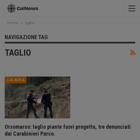
Home
taglio
NAVIGAZIONE TAG
TAGLIO
CALABRIA
Orsomarso: taglio piante fuori progetto, tre denunciati
dai Carabinieri Parco.