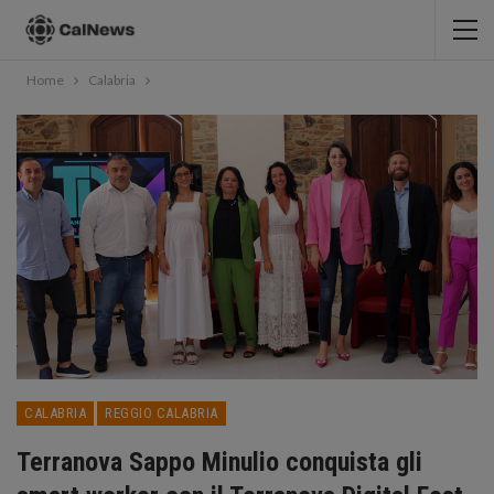
Home
Calabria
CALABRIA
REGGIO CALABRIA
Terranova Sappo Minulio conquista gli