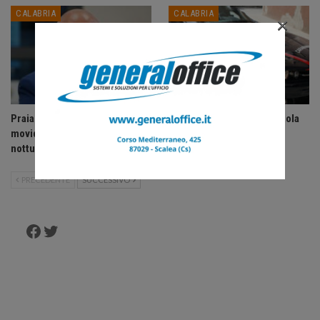
CALABRIA
CALABRIA
×
Praia a Mare: ordinanza anti-
Accoltella coetaneo alla gola
movida, vietate le uscite
durante litigio, arrestato
notturne ai minori di 14 anni.
sessantenne.
PRECEDENTE
SUCCESSIVO
Facebook
Twitter