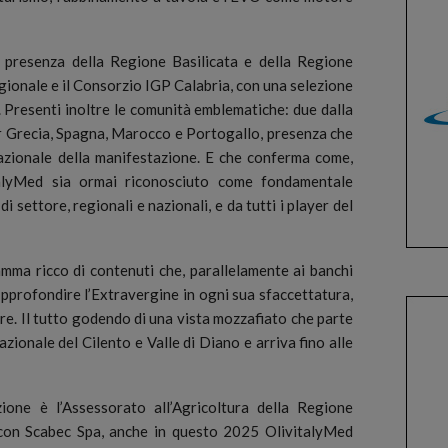
e presenza della Regione Basilicata e della Regione
egionale e il Consorzio IGP Calabria, con una selezione
. Presenti inoltre le comunità emblematiche: due dalla
r Grecia, Spagna, Marocco e Portogallo, presenza che
nazionale della manifestazione. E che conferma come,
talyMed sia ormai riconosciuto come fondamentale
 settore, regionali e nazionali, e da tutti i player del
mma ricco di contenuti che, parallelamente ai banchi
approfondire l’Extravergine in ogni sua sfaccettatura,
ture. Il tutto godendo di una vista mozzafiato che parte
ionale del Cilento e Valle di Diano e arriva fino alle
zione è l’Assessorato all’Agricoltura della Regione
 con Scabec Spa, anche in questo 2025 OlivitalyMed