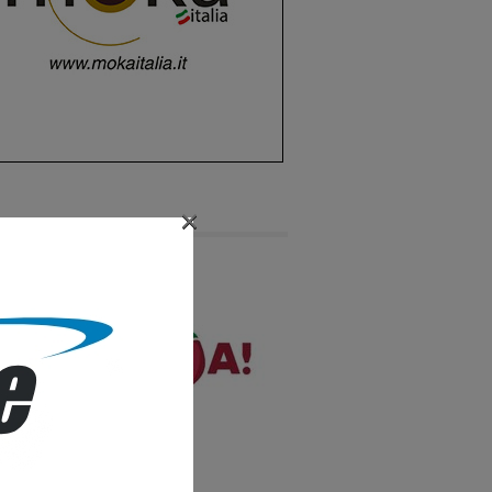
×
LICITÀ