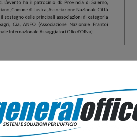
. L’evento ha il patrocinio di: Provincia di Salerno,
Diano, Comune di Lustra, Associazione Nazionale Città
l sostegno delle principali associazioni di categoria
opagri, Cia, ANFO (Associazione Nazionale Frantoi
ale Internazionale Assaggiatori Olio d’Oliva).
PUBB
tura, tradizione e innovazione” a cura di
erra – Sindaco di Lustra, saluti istituzionali Regione
rofessionali
locale, tutela del paesaggio, accoglienza e turismo”
nale, Michele Sonnessa – Presidente Città dell’Olio,