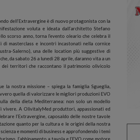
do dell’Extravergine è di nuovo protagonista con la
ifestazione voluta e ideata dall’architetto Stefano
llo scorso anno, torna l’evento oleario che celebra il
i di masterclass e incontri incastonati nella cornice
ustra-Salerno), una delle location più suggestive di
che, da sabato 26 a lunedì 28 aprile, daranno vita a un
 dei territori che raccontano il patrimonio olivicolo
 la nostra missione – spiega la famiglia Sgueglia,
vvero quella di valorizzare le migliori produzioni EVO
culla della dieta Mediterranea: non solo un modello
i vivere. A OlivitalyMed produttori, appassionati ed
lebrare l’Extravergine, caposaldo delle nostre tavole
azione quanto per la cultura e le origini della nostra
, scienza e momenti di business e approfondendo i temi
eoturismo, l’abbinamento a tavola e l’EVO come motore