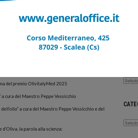
sità dei Sapori, Maurizio Bartolini – Giardiniere
CONT
e Ciardiello – Presidente Copagri Campania, Flora
ione Regione Campania
Segn
 Agricoltura Regione Campania
info
mpa Regione Campania
gli oli 2025 Biologici della Campania
ARCH
Experience
Archivi
na del premio OlivitalyMed 2025
” a cura del Maestro Peppe Vessicchio
CATE
a dell’olio” a cura del Maestro Peppe Vessicchio e del
Catego
d’Oliva, la parola alla scienza: