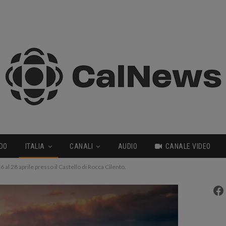
DO
ITALIA
CANALI
AUDIO
CANALE VIDEO
 al 28 aprile presso il Castello di Rocca Cilento.
Fa