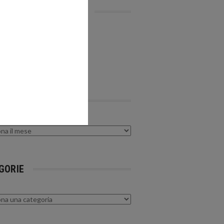
ATTA LA REDAZIONE
alazioni e Info
@calnews.it
IVI
GORIE
rie