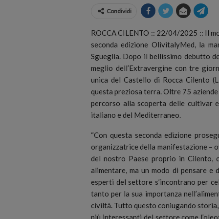
Condividi
ROCCA CILENTO :: 22/04/2025 :: Il mon
seconda edizione OlivitalyMed, la man
Sgueglia. Dopo il bellissimo debutto de
meglio dell’Extravergine con tre giorn
unica del Castello di Rocca Cilento (L
questa preziosa terra.
Oltre 75 aziende 
percorso alla scoperta delle cultivar e
italiano e del Mediterraneo.
“Con questa seconda edizione prosegue
organizzatrice della manifestazione – o
del nostro Paese proprio in Cilento, 
alimentare, ma un modo di pensare e d
esperti del settore s’incontrano per ce
tanto per la sua importanza nell’aliment
civiltà. Tutto questo coniugando storia
più interessanti del settore come l’ol