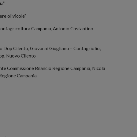
ia”
ere olivicole”
Confagricoltura Campania, Antonio Costantino –
io Dop Cilento, Giovanni Giugliano – Confagriolio,
op. Nuovo Cilento
ente Commissione Bilancio Regione Campania, Nicola
 Regione Campania