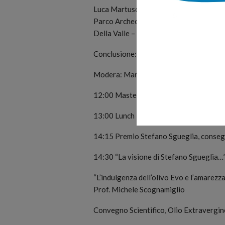
Luca Martuscelli – Vicepresidente Univer
Parco Archeologico di Pompei, Salvator
Della Valle – Promozione e Valorizzaz
Conclusione: Nicola Caputo Assessore
Modera: Marianna Ferri – Ufficio Sta
12:00 Masterclass premio Extrabio per 
13:00 Lunch Break Olivitalymed Food 
14:15 Premio Stefano Sgueglia, conseg
14:30 “La visione di Stefano Sgueglia…
“L’indulgenza dell’olivo Evo e l’amarezz
Prof. Michele Scognamiglio
Convegno Scientifico, Olio Extravergine 