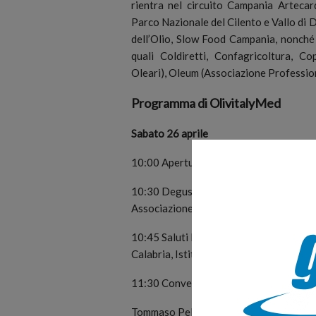
rientra nel circuito Campania Artecard
Parco Nazionale del Cilento e Vallo di 
dell’Olio, Slow Food Campania, nonché i
quali Coldiretti, Confagricoltura, C
Oleari), Oleum (Associazione Profession
Programma di OlivitalyMed
Sabato 26 aprile
10:00 Apertura marketplace
10:30 Degustazione “Olio e Pizza tra cul
Associazione Pizzaiuoli Napoletani
10:45 Saluti Famiglia Sgueglia, Luigi Gu
Calabria, Istituzioni e Organizzazioni P
11:30 Convegno “Oleoturismo, sviluppo 
Tommaso Pellegrino – Consigliere Regio