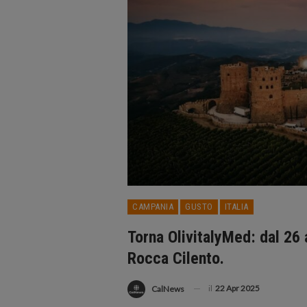
CAMPANIA
GUSTO
ITALIA
Torna OlivitalyMed: dal 26 a
Rocca Cilento.
il
22 Apr 2025
CalNews