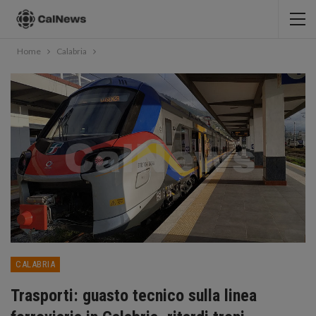
Home
Calabria
CALABRIA
Trasporti: guasto tecnico sulla linea