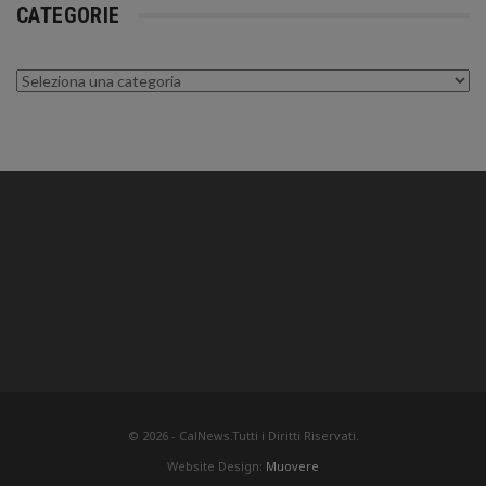
CATEGORIE
Categorie
© 2026 - CalNews.Tutti i Diritti Riservati.
Website Design:
Muovere