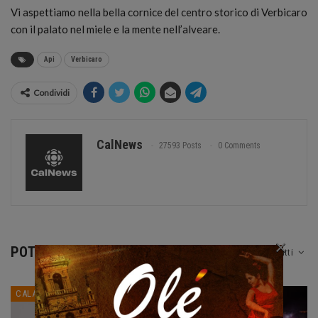
Vi aspettiamo nella bella cornice del centro storico di Verbicaro
con il palato nel miele e la mente nell’alveare.
Api
Verbicaro
Condividi
CalNews
27593 Posts
0 Comments
×
POTREBBE PIACERTI ANCHE
Tutti
CALABRIA
CALABRIA