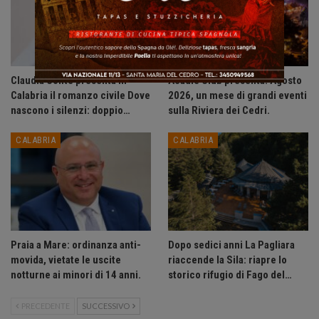
Claudia Conte presenta in
Acadie Club presenta: Agosto
Calabria il romanzo civile Dove
2026, un mese di grandi eventi
nascono i silenzi: doppio…
sulla Riviera dei Cedri.
CALABRIA
CALABRIA
Praia a Mare: ordinanza anti-
Dopo sedici anni La Pagliara
movida, vietate le uscite
riaccende la Sila: riapre lo
notturne ai minori di 14 anni.
storico rifugio di Fago del…
PRECEDENTE
SUCCESSIVO