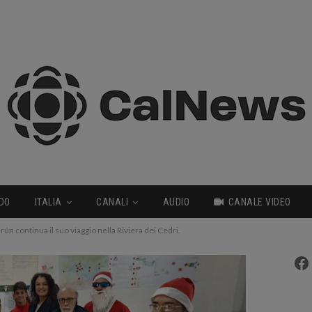
DO
ITALIA
CANALI
AUDIO
CANALE VIDEO
ún continua il suo viaggio nella Riviera dei Cedri.
Fa