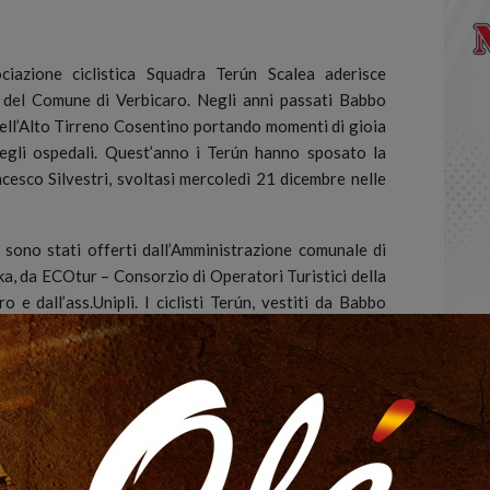
iazione ciclistica Squadra Terún Scalea aderisce
e” del Comune di Verbicaro. Negli anni passati Babbo
dell’Alto Tirreno Cosentino portando momenti di gioia
egli ospedali.
Quest’anno i Terún hanno sposato la
cesco Silvestri, svoltasi mercoledì 21 dicembre nelle
i sono stati offerti dall’Amministrazione comunale di
, da ECOtur – Consorzio di Operatori Turistici della
o e dall’ass.Unipli. I ciclisti Terún, vestiti da Babbo
po gli auguri del Sindaco Silvestri, hanno invitato i
ta come mezzo di trasporto sia per il benessere fisico e
mo entrati nelle classi in sella alle nostre bici, ci ha
o sentire la nostra presenza nelle scuole incentivando
eti di educazione stradale. Oggi abbiamo ricevuta la