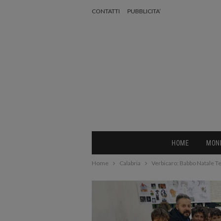
CONTATTI
PUBBLICITA’
HOME
MON
Home
Calabria
Verbicaro: Babbo Natale Ter