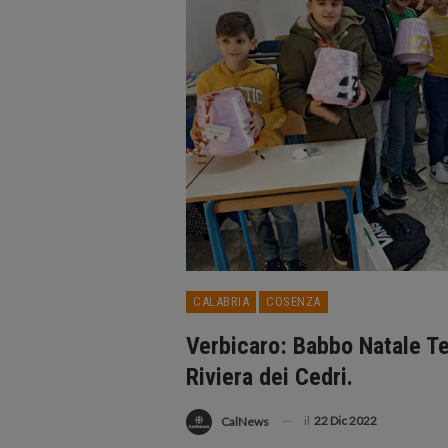
CALABRIA
COSENZA
Verbicaro: Babbo Natale Ter
Riviera dei Cedri.
il
22 Dic 2022
CalNews