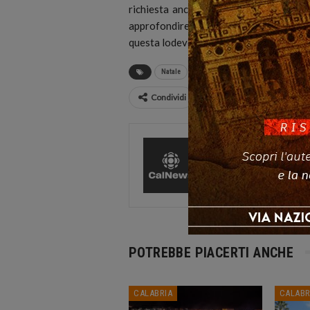
richiesta anche da parte delle Scuole 
approfondire gli argomenti. Ringrazia
questa lodevole iniziativa”, queste le p
Natale
Squadra Terún Scalea
Verbicaro
Condividi
CalNews
27585 Pos
Comments
POTREBBE PIACERTI ANCHE
CALABRIA
CALABR