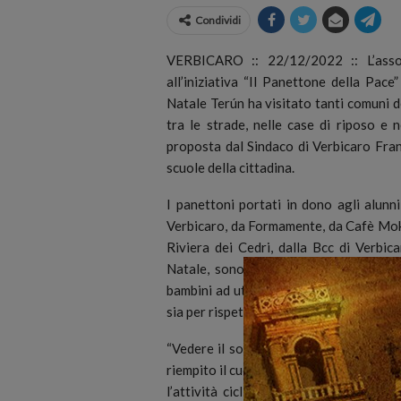
Condividi
VERBICARO :: 22/12/2022 :: L’assoc
all’iniziativa “Il Panettone della Pac
Natale Terún ha visitato tanti comuni 
tra le strade, nelle case di riposo e n
proposta dal Sindaco di Verbicaro Fran
scuole della cittadina.
I panettoni portati in dono agli alunn
Verbicaro, da Formamente, da Cafè Moka
Riviera dei Cedri, dalla Bcc di Verbicar
Natale, sono entrati nelle classi e do
bambini ad utilizzare di più la biciclet
sia per rispettare di più l’ambiente.
“Vedere il sorriso dei bambini quando sia
riempito il cuore. Sono anni che facciam
l’attività ciclistica e proponendo mon