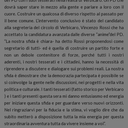
dovrà saper stare in mezzo alla gente e parlare a loro con il
cuore. Costruire un qualcosa di diverso rispetto al passato per
il bene comune. L’intervento conclusivo è stato del candidato
alla segreteria del circolo di Verbicaro, Vincenzo Rossi che ha
accettato la candidatura avanzata dalle diverse “anime”del PD.
”La nostra sfida è chiara- ha detto Rossi proponendosi come
segretario di tutti- ed è quella di costruire un partito forte e
non un debole contenitore di forze, perché tutti i nostri
aderenti, i nostri tesserati e i cittadini, hanno la necessità di
riprendere a discutere e dialogare sui problemi reali. La nostra
sfida è dimostrare che la democrazia partecipata è possibile se
si coinvolge la gente nelle discussioni, nei progetti e nella vita
politica e culturale. I tanti tesserati (fatto storico per Verbicaro
) e i tanti presenti questa sera mi danno entusiasmo ed energia
per iniziare questa sfida e per guardare verso nuovi orizzonti.
Nel ringraziarvi per la fiducia e la stima, vi voglio dire che da
subito metterò a disposizione tutta la mia energia per questa
straordinaria avventura tutta da vivere insieme a voi”.