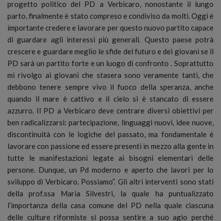
progetto politico del PD a Verbicaro, nonostante il lungo
parto, finalmente è stato compreso e condiviso da molti. Oggi è
importante credere e lavorare per questo nuovo partito capace
di guardare agli interessi più generali. Questo paese potrà
crescere e guardare meglio le sfide del futuro e dei giovani se il
PD sarà un partito forte e un luogo di confronto . Soprattutto
mi rivolgo ai giovani che stasera sono veramente tanti, che
debbono tenere sempre vivo il fuoco della speranza, anche
quando il mare è cattivo e il cielo si è stancato di essere
azzurro
.
Il PD a Verbicaro deve centrare diversi obiettivi per
ben radicalizzarsi: partecipazione, linguaggi nuovi, idee nuove,
discontinuità con le logiche del passato, ma fondamentale è
lavorare con passione ed essere presenti in mezzo alla gente in
tutte le manifestazioni legate ai bisogni elementari delle
persone. Dunque, un Pd moderno e aperto che lavori per lo
sviluppo di Verbicaro. Possiamo”. Gli altri interventi sono stati
della prof.ssa Maria Silvestri, la quale ha puntualizzato
l’importanza della casa comune del PD nella quale ciascuna
delle culture riformiste si possa sentire a suo agio perché