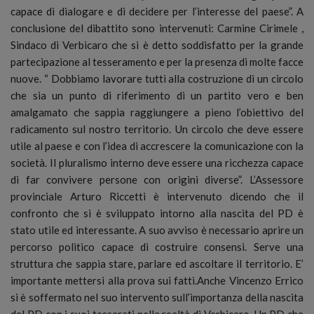
capace di dialogare e di decidere per l’interesse del paese”. A
conclusione del dibattito sono intervenuti: Carmine Cirimele ,
Sindaco di Verbicaro che si è detto soddisfatto per la grande
partecipazione al tesseramento e per la presenza di molte facce
nuove. “ Dobbiamo lavorare tutti alla costruzione di un circolo
che sia un punto di riferimento di un partito vero e ben
amalgamato che sappia raggiungere a pieno l’obiettivo del
radicamento sul nostro territorio. Un circolo che deve essere
utile al paese e con l’idea di accrescere la comunicazione con la
società. Il pluralismo interno deve essere una ricchezza capace
di far convivere persone con origini diverse”. L’Assessore
provinciale Arturo Riccetti è intervenuto dicendo che il
confronto che si è sviluppato intorno alla nascita del PD è
stato utile ed interessante. A suo avviso è necessario aprire un
percorso politico capace di costruire consensi. Serve una
struttura che sappia stare, parlare ed ascoltare il territorio. E’
importante mettersi alla prova sui fatti.Anche Vincenzo Errico
si è soffermato nel suo intervento sull’importanza della nascita
del PD con i suoi tesserati nella realtà di Verbicaro. Un PD che