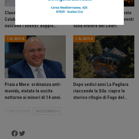
Claudia Conte presenta in
Acadie Club presenta: Agosto
Calabria il romanzo civile Dove
2026, un mese di grandi eventi
nascono i silenzi: doppio…
sulla Riviera dei Cedri.
CALABRIA
CALABRIA
Praia a Mare: ordinanza anti-
Dopo sedici anni La Pagliara
movida, vietate le uscite
riaccende la Sila: riapre lo
notturne ai minori di 14 anni.
storico rifugio di Fago del…
PRECEDENTE
SUCCESSIVO
Facebook
Twitter