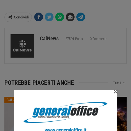
Condividi
CalNews
27591 Posts
0 Comments
POTREBBE PIACERTI ANCHE
Tutti
×
CALABRIA
CALABRIA