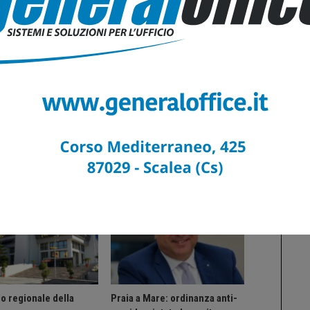
ts
0
Altri Di Autore
IA
CALABRIA
o regionale della
Praia a Mare: ordinanza anti-