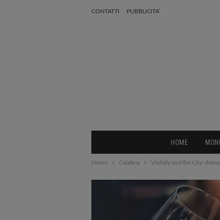
CONTATTI
PUBBLICITA’
HOME
MON
Home
Calabria
Vinitaly and the City: doma