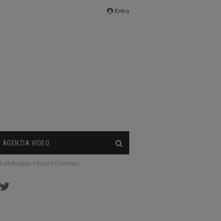
Entra
AGENZIA VIDEO
 Lollobrigida, Mazzi e Occhiuto.
cebook
Twitter