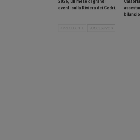
2026, un mese di grandi
Calabri
eventi sulla Riviera dei Cedri.
assesta
bilanci
PRECEDENTE
SUCCESSIVO