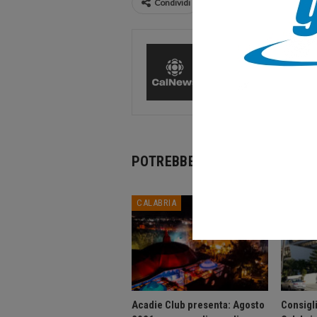
Condividi
CalNews
27585 Pos
Comments
POTREBBE PIACERTI ANCHE
CALABRIA
CALABR
Acadie Club presenta: Agosto
Consigli