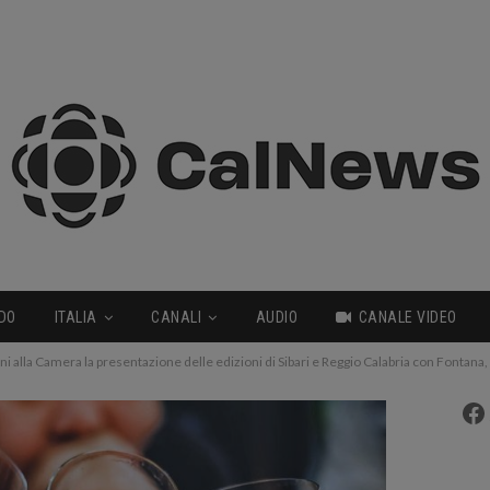
DO
ITALIA
CANALI
AUDIO
CANALE VIDEO
ni alla Camera la presentazione delle edizioni di Sibari e Reggio Calabria con Fontana,
Fa