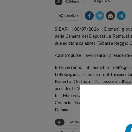
il
8 Lug 2026
CalNews
Condividi
SIBARI :: 08/07/2026 :: Domani, giove
della Camera dei Deputati, a Roma, si 
due edizioni calabresi (Sibari e Reggio C
Ad introdurre i lavori sarà il president
Interverranno il ministro dell’Agr
Lollobrigida, il ministro del turismo 
Roberto Occhiuto, l’assessore all’agr
presidente Veronafiere, Federico Bricol
Ice, Matteo Zoppas, il sindaco di Cassan
Calabria, Francesco Cannizzaro, e il 
Demma.
Camera dei Deputati
Roma
Sibari