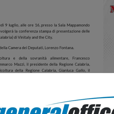
dì 9 luglio, alle ore 16, presso la Sala Mappamondo
svolgerà la conferenza stampa di presentazione delle
alabria) di Vinitaly and the City.
e della Camera dei Deputati, Lorenzo Fontana.
icoltura e della sovranità alimentare, Francesco
Ginmarco Mazzi, il presidente della Regione Calabria,
icoltura della Regione Calabria, Gianluca Gallo, il
o, il deputato Francesco Battistoni, Il presidente di
o allo Ionio, Gianpaolo Iacobini, il sindaco di Reggio
direttore del Parco Archeologico di Sibari, Filippo
Vinitaly and The City