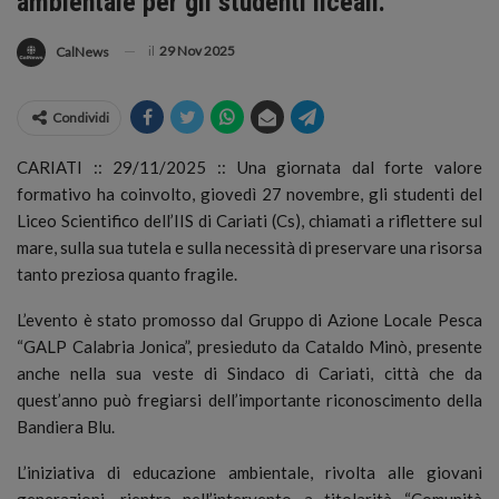
ambientale per gli studenti liceali.
il
29 Nov 2025
CalNews
Condividi
CARIATI :: 29/11/2025 :: Una giornata dal forte valore
formativo ha coinvolto, giovedì 27 novembre, gli studenti del
Liceo Scientifico dell’IIS di Cariati (Cs), chiamati a riflettere sul
mare, sulla sua tutela e sulla necessità di preservare una risorsa
tanto preziosa quanto fragile.
L’evento è stato promosso dal Gruppo di Azione Locale Pesca
“GALP Calabria Jonica”, presieduto da Cataldo Minò, presente
anche nella sua veste di Sindaco di Cariati, città che da
quest’anno può fregiarsi dell’importante riconoscimento della
Bandiera Blu.
L’iniziativa di educazione ambientale, rivolta alle giovani
generazioni, rientra nell’intervento a titolarità “Comunità