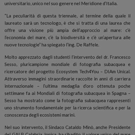
universitario, unico nel suo genere nel Meridione d’Italia.
“La peculiarità di questa triennale, al termine della quale il
laureato sarà un tecnologo, è che si tratta di una laurea che
offre una visione più ampia dell’approccio al mare: c’è
l’economia del mare, c’è la biodiversità e c’è un’apertura alle
nuove tecnologie” ha spiegato l’ing. De Raffele.
Molto apprezzato dagli studenti l’intervento del dr. Francesco
Sesso, pluricampione mondiale di fotografia subacquea e
ricercatore del progetto Ecosystem Tech4You – DIAm Unical.
Attraverso immagini straordinarie raccolte in anni di carriera
internazionale – l’ultima medaglia d’oro ottenuta poche
settimane fa ai Mondiali di fotografia subacquea in Spagna –
Sesso ha mostrato come la fotografia subacquea rappresenti
uno strumento fondamentale per la ricerca scientifica e per la
conoscenza degli ecosistemi marini.
Nel suo intervento, il Sindaco Cataldo Minò, anche Presidente
del GALP Calabria Jonica, ha ribadito il valore unico del mare