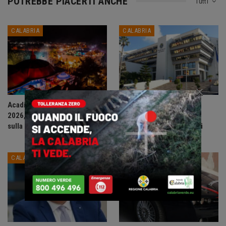
POTREBBE PIACERTI ANCHE
Tutti
CALABRIA
CALABRIA
×
Acadie Club presenta: Agosto
Consiglio regionale della
2026, un mese di grandi eventi
Calabria approva
sulla Riviera dei Cedri.
assestamento e variazioni
bilancio…
CALABRIA
CALABRIA