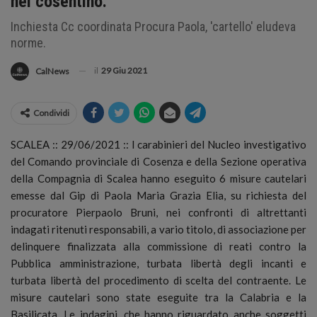
nel cosentino.
Inchiesta Cc coordinata Procura Paola, 'cartello' eludeva
norme.
il
29 Giu 2021
CalNews
Condividi
SCALEA :: 29/06/2021 :: I carabinieri del Nucleo investigativo
del Comando provinciale di Cosenza e della Sezione operativa
della Compagnia di Scalea hanno eseguito 6 misure cautelari
emesse dal Gip di Paola Maria Grazia Elia
, su richiesta del
procuratore Pierpaolo Bruni, nei confronti di altrettanti
indagati ritenuti responsabili, a vario titolo, di associazione per
delinquere finalizzata alla commissione di reati contro la
Pubblica amministrazione, turbata libertà degli incanti e
turbata libertà del procedimento di scelta del contraente. Le
misure cautelari sono state eseguite tra la Calabria e la
Basilicata. Le indagini, che hanno riguardato anche soggetti