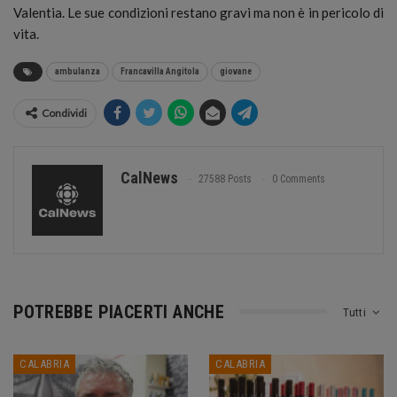
Valentia. Le sue condizioni restano gravi ma non è in pericolo di
vita.
ambulanza
Francavilla Angitola
giovane
Condividi
CalNews
27588 Posts
0 Comments
POTREBBE PIACERTI ANCHE
Tutti
CALABRIA
CALABRIA