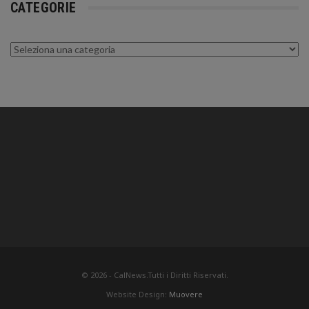
CATEGORIE
Categorie
© 2026 - CalNews.Tutti i Diritti Riservati.
Website Design:
Muovere