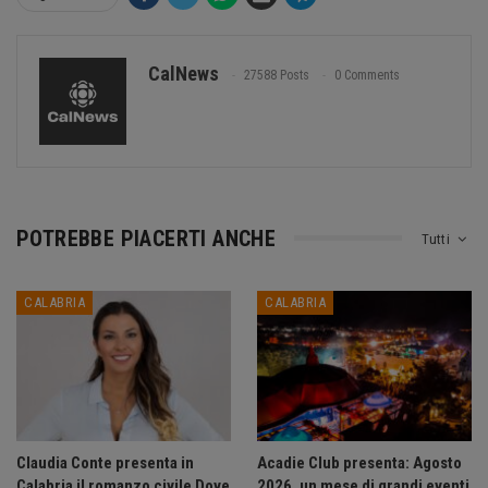
CalNews
27588 Posts
0 Comments
POTREBBE PIACERTI ANCHE
Tutti
CALABRIA
CALABRIA
Claudia Conte presenta in
Acadie Club presenta: Agosto
Calabria il romanzo civile Dove
2026, un mese di grandi eventi