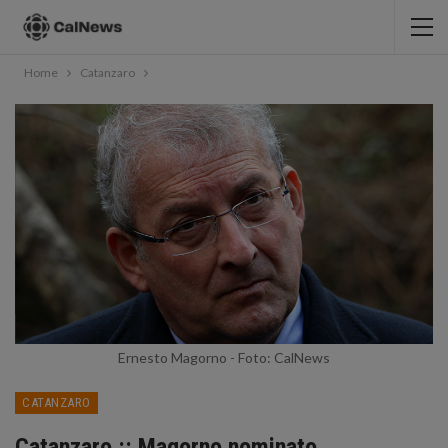
Home
Catanzaro
Ernesto Magorno - Foto: CalNews
CATANZARO
Catanzaro :: Magorno nominato