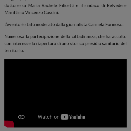
dottoressa Maria Rachele Filicetti e il sindaco di Belvedere
Marittimo Vincenzo Cascini.
L’evento è stato moderato dalla giornalista Carmela Formoso.
Numerosa la partecipazione della cittadinanza, che ha accolto
con interesse la riapertura di uno storico presidio sanitario del
territorio.