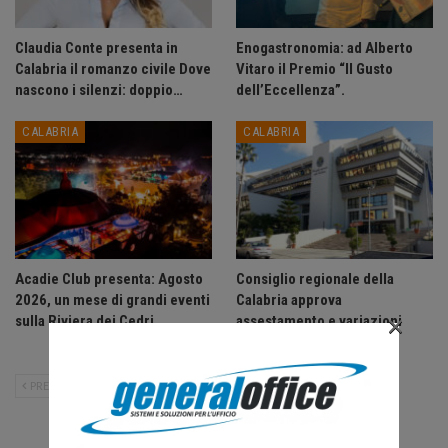
Claudia Conte presenta in
Enogastronomia: ad Alberto
Calabria il romanzo civile Dove
Vitaro il Premio “Il Gusto
nascono i silenzi: doppio…
dell’Eccellenza”.
CALABRIA
CALABRIA
Acadie Club presenta: Agosto
Consiglio regionale della
2026, un mese di grandi eventi
Calabria approva
×
sulla Riviera dei Cedri.
assestamento e variazioni
bilancio…
PRECEDENTE
SUCCESSIVO