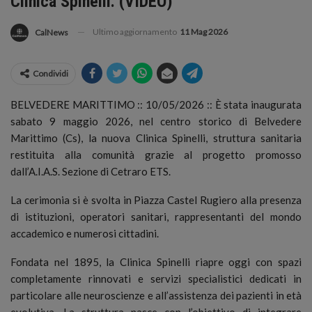
Clinica Spinelli. (VIDEO)
Ultimo aggiornamento
11 Mag 2026
CalNews
Condividi
BELVEDERE MARITTIMO :: 10/05/2026 :: È stata inaugurata
sabato 9 maggio 2026, nel centro storico di Belvedere
Marittimo (Cs), la nuova Clinica Spinelli, struttura sanitaria
restituita alla comunità grazie al progetto promosso
dall’A.I.A.S. Sezione di Cetraro ETS.
La cerimonia si è svolta in Piazza Castel Rugiero alla presenza
di istituzioni, operatori sanitari, rappresentanti del mondo
accademico e numerosi cittadini.
Fondata nel 1895, la Clinica Spinelli riapre oggi con spazi
completamente rinnovati e servizi specialistici dedicati in
particolare alle neuroscienze e all’assistenza dei pazienti in età
evolutiva. La struttura nasce con l’obiettivo di integrare