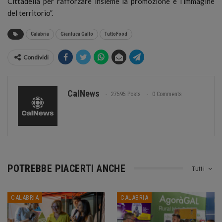
Cittadella per rafforzare insieme la promozione e l’immagine
del territorio”.
Calabria
Gianluca Gallo
TuttoFood
Condividi
CalNews
27595 Posts
0 Comments
POTREBBE PIACERTI ANCHE
Tutti
CALABRIA
CALABRIA