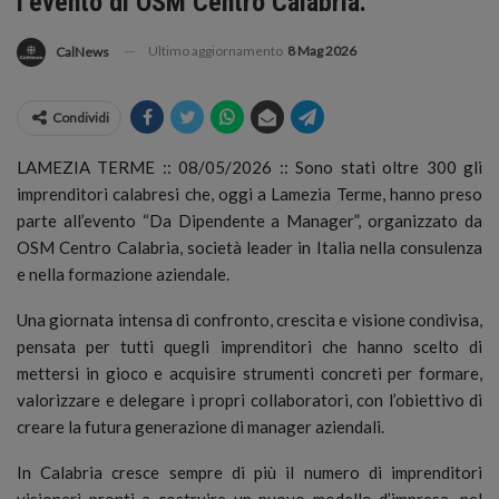
l’evento di OSM Centro Calabria.
Ultimo aggiornamento
8 Mag 2026
CalNews
Condividi
LAMEZIA TERME :: 08/05/2026 :: Sono stati oltre 300 gli
imprenditori calabresi che, oggi a Lamezia Terme, hanno preso
parte all’evento “Da Dipendente a Manager”, organizzato da
OSM Centro Calabria, società leader in Italia nella consulenza
e nella formazione aziendale.
Una giornata intensa di confronto, crescita e visione condivisa,
pensata per tutti quegli imprenditori che hanno scelto di
mettersi in gioco e acquisire strumenti concreti per formare,
valorizzare e delegare i propri collaboratori, con l’obiettivo di
creare la futura generazione di manager aziendali.
In Calabria cresce sempre di più il numero di imprenditori
visionari pronti a costruire un nuovo modello d’impresa, nel