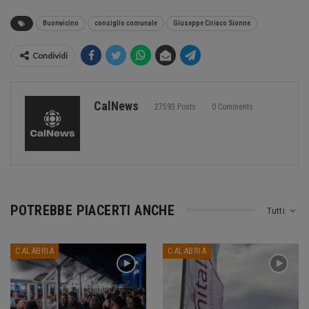
Buonvicino
consiglio comunale
Giuseppe Ciriaco Sionne
Condividi
CalNews
27593 Posts
0 Comments
POTREBBE PIACERTI ANCHE
Tutti
CALABRIA
CALABRIA