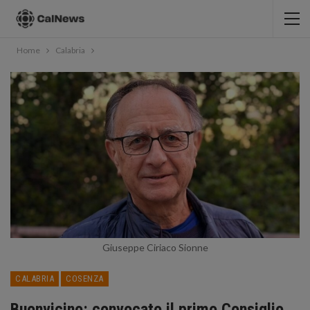
Home
Calabria
Giuseppe Ciriaco Sionne
CALABRIA
COSENZA
Buonvicino: convocato il primo Consiglio