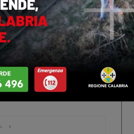
pi. Non sono una novità, del resto, per chi segue la
 o meno manifesti interni alla coalizione che sostiene
gionale di Germaneto.
pesanti bordate lanciate a Lamezia Terme da Carlo
ad Occhiuto reo di non avergli nemmeno risposto al
fai male’, ha sentenziato il massimo esponente del partito
regionali di Azione De Nisi e Graziano prendessero le
n banco di prova importante sarà senza dubbio la tre
orza Italia che si apre oggi a Reggio Calabria, con il
io Tajani. Anche e soprattutto per la tempistica
ato il panorama della politica calabrese. (C.a.)
ts
0