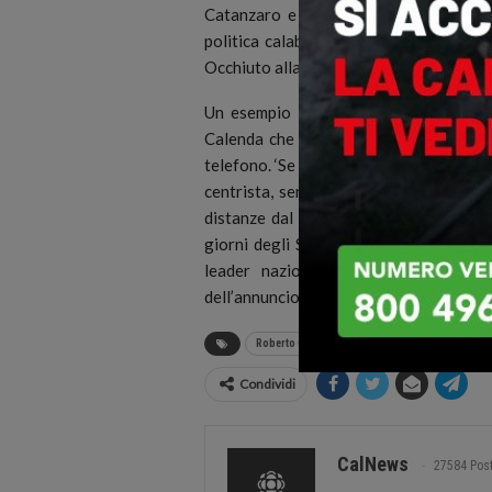
Catanzaro e dei suoi eventuali svilup
politica calabrese, i mal di pancia più
Occhiuto alla guida della Cittadella re
Un esempio lampante sono le ultime 
Calenda che non le ha mandate a dire 
telefono. ‘Se fai il bullo finisce che ti 
centrista, senza che i due consiglieri 
distanze dal loro leader nazionale. U
giorni degli Stati generali del sud di F
leader nazionale del partito Anton
dell’annuncio che ha comunque scompagin
Roberto Occhiuto
Condividi
CalNews
27584 Pos