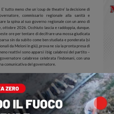
 tutto meno che un ‘coup de theatre’ la decisione di
vernatore, commissario regionale alla sanità e
ccare la spina al suo governo regionale con un anno di
e, ottobre 2026. Occhiuto lascia e raddoppia, dunque.
queste ore per tentare di decifrare una mossa giudicata
arsa sin da subito come ben studiata e ponderata (si
ionali da Meloni in giù), prova ne sia la pronta presa di
eno reattivi sono apparsi i big calabresi del partito –
 governatore calabrese celebrata l’indomani, con una
ina comunicativa del governatore.
 che ha annunciato una prossima visita in Calabria (in
io dei cantieri per la costruzione del Ponte sullo
aguardo delle dichiarazioni a sostegno della coalizione
, sarebbero i silenzi della premier Giorgia Meloni e del
lemento che sembra avvalorare il fatto che la prossima
Calabria sia tutt’altro che nel forziere dell’azzurro
mento nell’inchiesta sulla corruzione della Procura di