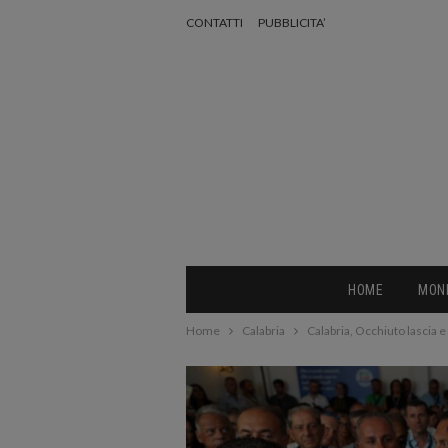
CONTATTI
PUBBLICITA’
HOME
MON
Home
Calabria
Calabria, Occhiuto lascia e