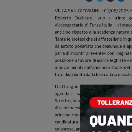
VILLA SAN GIOVANNI :: 01/08/2025 :: E’
Roberto Occhiuto- uno e trino: go
vicesegretario di Forza Italia – di sta
anticipo rispetto alla scadenza natural
Tante le ipotesi che si affastellano in 
da astuto pokerista che comunque è app
parla di incontri preventivi con i big naz
posizione a favore di marca leghista – m
a pochi minuti dall’annuncio shock del
foto distribuita dalla ben rodata macch
Da Durigon ieri nel cosentino a Salvini,
agenda ci sarebbe per l’autunno l’avv
Stretto), hanno tagliato per primi il tr
di centrodestra. A fare rumore, tuttavia
principale partito di governo, Fdi. Un e
candidatura a presidente della Regione 
calabrese, anche alla luce del coinvolgi