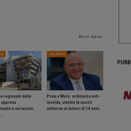
Altri Di Autore
IA
CALABRIA
PUBB
o regionale della
Praia a Mare: ordinanza anti-
a approva
movida, vietate le uscite
mento e variazioni
notturne ai minori di 14 anni.
o…