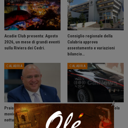
Acadie Club presenta: Agosto
Consiglio regionale della
2026, un mese di grandi eventi
Calabria approva
sulla Riviera dei Cedri.
assestamento e variazioni
bilancio…
CALABRIA
CALABRIA
×
Praia a Mare: ordinanza anti-
Accoltella coetaneo alla gola
movida, vietate le uscite
durante litigio, arrestato
notturne ai minori di 14 anni.
sessantenne.