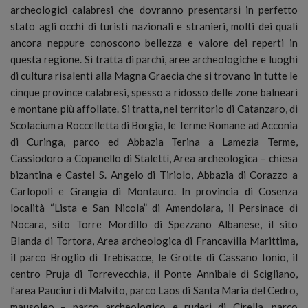
archeologici calabresi che dovranno presentarsi in perfetto
stato agli occhi di turisti nazionali e stranieri, molti dei quali
ancora neppure conoscono bellezza e valore dei reperti in
questa regione. Si tratta di parchi, aree archeologiche e luoghi
di cultura risalenti alla Magna Graecia che si trovano in tutte le
cinque province calabresi, spesso a ridosso delle zone balneari
e montane più affollate. Si tratta, nel territorio di Catanzaro, di
Scolacium a Roccelletta di Borgia, le Terme Romane ad Acconia
di Curinga, parco ed Abbazia Terina a Lamezia Terme,
Cassiodoro a Copanello di Stalettì, Area archeologica – chiesa
bizantina e Castel S. Angelo di Tiriolo, Abbazia di Corazzo a
Carlopoli e Grangia di Montauro. In provincia di Cosenza
località “Lista e San Nicola” di Amendolara, il Persinace di
Nocara, sito Torre Mordillo di Spezzano Albanese, il sito
Blanda di Tortora, Area archeologica di Francavilla Marittima,
il parco Broglio di Trebisacce, le Grotte di Cassano Ionio, il
centro Pruja di Torrevecchia, il Ponte Annibale di Scigliano,
l’area Pauciuri di Malvito, parco Laos di Santa Maria del Cedro,
mausoleo – parco archeologico e ruderi di Cirella, parco