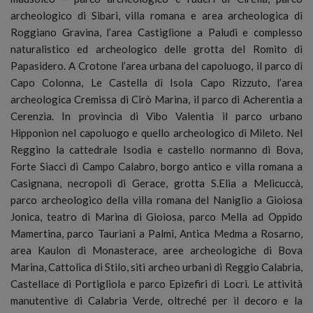
archeologico di Sibari, villa romana e area archeologica di
Roggiano Gravina, l’area Castiglione a Paludi e complesso
naturalistico ed archeologico delle grotta del Romito di
Papasidero. A Crotone l’area urbana del capoluogo, il parco di
Capo Colonna, Le Castella di Isola Capo Rizzuto, l’area
archeologica Cremissa di Cirò Marina, il parco di Acherentia a
Cerenzia. In provincia di Vibo Valentia il parco urbano
Hipponion nel capoluogo e quello archeologico di Mileto. Nel
Reggino la cattedrale Isodia e castello normanno di Bova,
Forte Siacci di Campo Calabro, borgo antico e villa romana a
Casignana, necropoli di Gerace, grotta S.Elia a Melicuccà,
parco archeologico della villa romana del Naniglio a Gioiosa
Jonica, teatro di Marina di Gioiosa, parco Mella ad Oppido
Mamertina, parco Tauriani a Palmi, Antica Medma a Rosarno,
area Kaulon di Monasterace, aree archeologiche di Bova
Marina, Cattolica di Stilo, siti archeo urbani di Reggio Calabria,
Castellace di Portigliola e parco Epizefiri di Locri. Le attività
manutentive di Calabria Verde, oltreché per il decoro e la