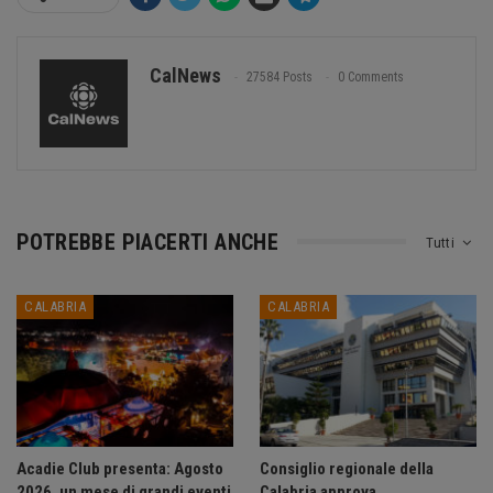
CalNews
27584 Posts
0 Comments
POTREBBE PIACERTI ANCHE
Tutti
CALABRIA
CALABRIA
Acadie Club presenta: Agosto
Consiglio regionale della
2026, un mese di grandi eventi
Calabria approva