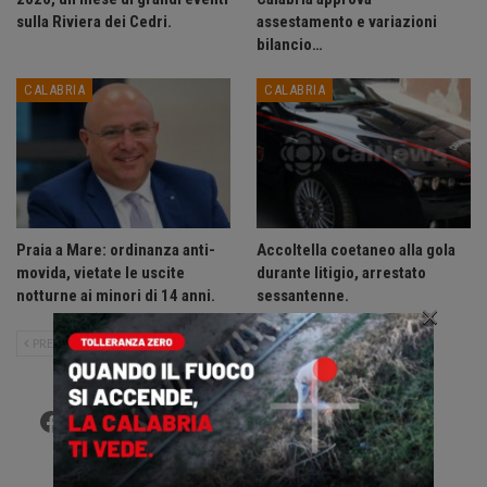
sulla Riviera dei Cedri.
assestamento e variazioni
bilancio…
CALABRIA
CALABRIA
Praia a Mare: ordinanza anti-
Accoltella coetaneo alla gola
movida, vietate le uscite
durante litigio, arrestato
notturne ai minori di 14 anni.
sessantenne.
×
PRECEDENTE
SUCCESSIVO
Facebook
Twitter