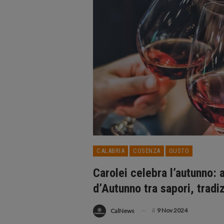
CALABRIA
COSENZA
GUSTO
Carolei celebra l’autunno: 
d’Autunno tra sapori, tradi
il
9 Nov 2024
CalNews