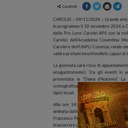
Condividi
CAROLEI :: 09/11/2024 :: Grande entus
in programma il 10 novembre 2024 a Car
dalla Pro Loco Carolei APS con la col
Carolei, dell’Accademia Cosentina Mo
Carolei e dell’UNPLI Cosenza, rende oma
caldi e profumi inconfondibili, capaci di 
La giornata sarà ricca di appuntamenti,
enogastronomici. Tra gli eventi in p
presentata la “Dama d’Autunno”. La 
scenografica gradinata Cubby Broccoli, 
tipici locali.
Alle ore 14:30 spazio ai più piccoli c
animata dall’esibizione della “Quadrigl
Francesco Pulice, presidente della Pro
trascorrere una domenica all’insegna del