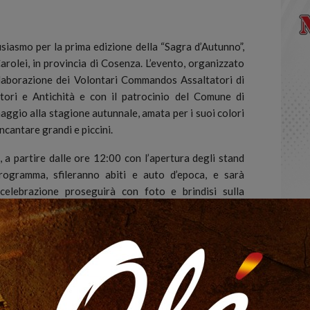
iasmo per la prima edizione della “Sagra d’Autunno”,
olei, in provincia di Cosenza.
L’evento, organizzato
laborazione dei Volontari Commandos Assaltatori di
tori e Antichità e con il patrocinio del Comune di
ggio alla stagione autunnale, amata per i suoi colori
incantare grandi e piccini.
 a partire dalle ore 12:00 con l’apertura degli stand
rogramma, sfileranno abiti e auto d’epoca, e sarà
celebrazione proseguirà con foto e brindisi sulla
seguiti da degustazioni di specialità culinarie e vini
on laboratori esperienziali, mentre l’atmosfera sarà
ia di Longobucco”. “Un’occasione imperdibile – afferma
 Loco Carolei APS – per chi ama l’autunno e desidera
la festa e della condivisione”. Un evento perfetto per