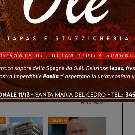
nei profumi della tradizione locale, gustando pietanze
de Pulice.
ts
0
Altri Di Autore
IA
CALABRIA