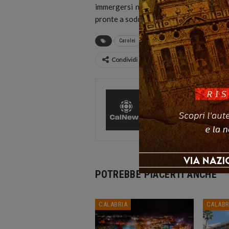
immergersi nella cultura, nei sapori e 
pronte a soddisfare tutti i palati, conclu
Carolei
Sagra d'Autunno
Condividi
CalNews
27584 Pos
Comments
POTREBBE PIACERTI ANCHE
CALABRIA
CALABR