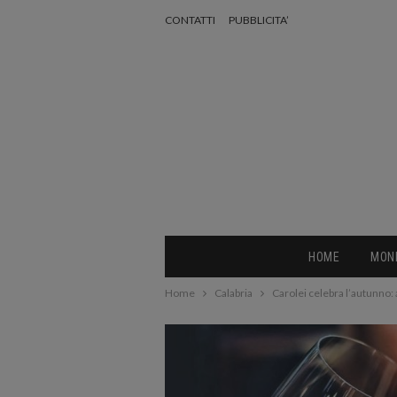
CONTATTI
PUBBLICITA’
HOME
MON
Home
Calabria
Carolei celebra l’autunno: 