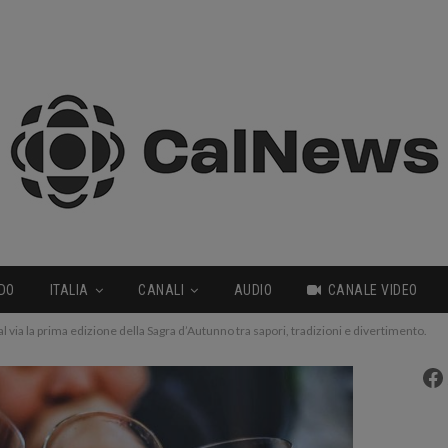
DO
ITALIA
CANALI
AUDIO
CANALE VIDEO
al via la prima edizione della Sagra d’Autunno tra sapori, tradizioni e divertimento.
Fa