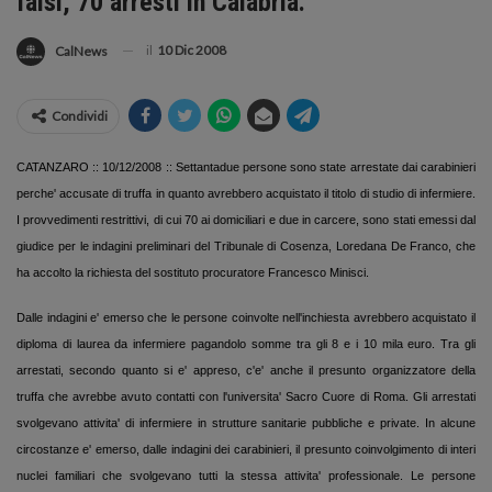
falsi, 70 arresti in Calabria.
il
10 Dic 2008
CalNews
Condividi
CATANZARO :: 10/12/2008 :: Settantadue persone sono state arrestate dai carabinieri
perche' accusate di truffa in quanto avrebbero acquistato il titolo di studio di infermiere.
I provvedimenti restrittivi, di cui 70 ai domiciliari e due in carcere, sono stati emessi dal
giudice per le indagini preliminari del Tribunale di Cosenza, Loredana De Franco, che
ha accolto la richiesta del sostituto procuratore Francesco Minisci.
Dalle indagini e' emerso che le persone coinvolte nell'inchiesta avrebbero acquistato il
diploma di laurea da infermiere pagandolo somme tra gli 8 e i 10 mila euro. Tra gli
arrestati, secondo quanto si e' appreso, c'e' anche il presunto organizzatore della
truffa che avrebbe avuto contatti con l'universita' Sacro Cuore di Roma. Gli arrestati
svolgevano attivita' di infermiere in strutture sanitarie pubbliche e private. In alcune
circostanze e' emerso, dalle indagini dei carabinieri, il presunto coinvolgimento di interi
nuclei familiari che svolgevano tutti la stessa attivita' professionale. Le persone