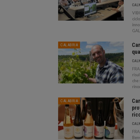
CAL
VIBO
cicl
inno
GAL 
Can
CALABRIA
qua
CAL
FRA
risu
che 
rino
Can
CALABRIA
pro
ric
CAL
FRA
Benv