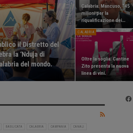
Calabria: Mancuso, “45
milioni per la
riqualificazione dei…
CALABRIA
lico il Distretto del
ebra la ‘Nduja di
Oltre la soglia: Cantine
Calabria del mondo.
Zito presenta la nuova
linea di vini.
Fa
BASILICATA
CALABRIA
CAMPANIA
CANALI