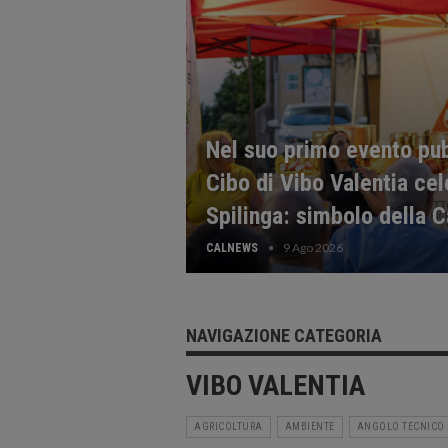
Nel suo primo evento pubb
Cibo di Vibo Valentia cel
Spilinga: simbolo della 
9 Ago 2026
CALNEWS
NAVIGAZIONE CATEGORIA
VIBO VALENTIA
AGRICOLTURA
AMBIENTE
ANGOLO TECNICO