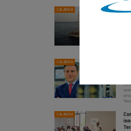
Gol
CALABRIA
fin
CAL
TROP
Verd
moni
conc
Cam
CALABRIA
del
CAL
LIMB
spar
prod
Vecc
Con
CALABRIA
inn
Ter