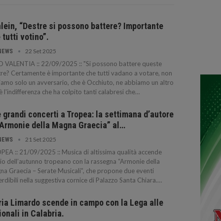
lein, “Destre si possono battere? Importante
 tutti votino”.
22 Set 2025
NEWS
 VALENTIA :: 22/09/2025 :: "Si possono battere queste
re? Certamente è importante che tutti vadano a votare, non
amo solo un avversario, che è Occhiuto, ne abbiamo un altro
è l'indifferenza che ha colpito tanti calabresi che…
 grandi concerti a Tropea: la settimana d’autore
“Armonie della Magna Graecia” al…
21 Set 2025
NEWS
EA :: 21/09/2025 :: Musica di altissima qualità accende
izio dell’autunno tropeano con la rassegna “Armonie della
a Graecia – Serate Musicali”, che propone due eventi
rdibili nella suggestiva cornice di Palazzo Santa Chiara.…
ia Limardo scende in campo con la Lega alle
ionali in Calabria.