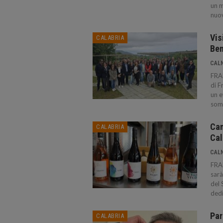
un m
nuov
Vis
CALABRIA
Ben
CAL
FRA
di F
un e
somm
Can
CALABRIA
Cal
CAL
FRA
sarà
del 
dedi
Par
CALABRIA