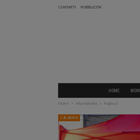
CONTATTI
PUBBLICITA’
HOME
MON
Home
Vibo Valentia
Pagina 3
CALABRIA