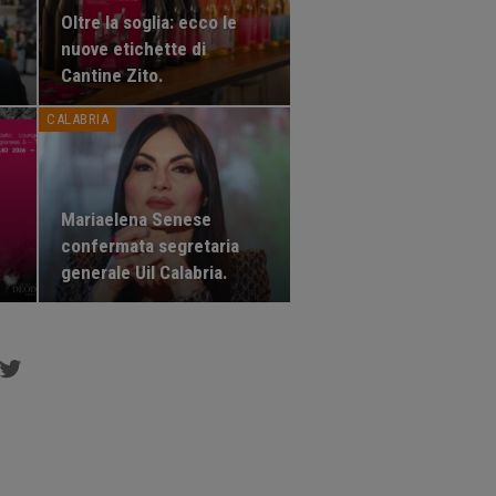
Oltre la soglia: ecco le
nuove etichette di
Cantine Zito.
CALABRIA
Mariaelena Senese
confermata segretaria
generale Uil Calabria.
cebook
Twitter