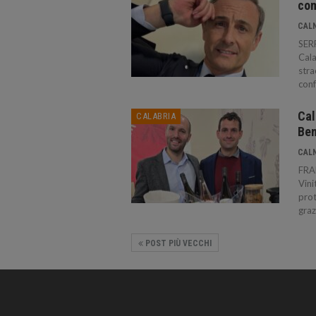
com
CAL
SERR
Cala
stra
conf
Cal
CALABRIA
Ben
CAL
FRA
Vini
prot
graz
POST PIÙ VECCHI