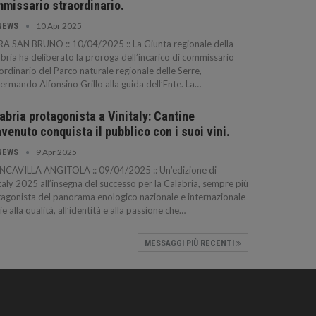
missario straordinario.
10 Apr 2025
NEWS
A SAN BRUNO :: 10/04/2025 :: La Giunta regionale della
bria ha deliberato la proroga dell’incarico di commissario
ordinario del Parco naturale regionale delle Serre,
ermando Alfonsino Grillo alla guida dell’Ente. La…
abria protagonista a Vinitaly: Cantine
venuto conquista il pubblico con i suoi vini.
9 Apr 2025
NEWS
NCAVILLA ANGITOLA :: 09/04/2025 :: Un’edizione di
taly 2025 all’insegna del successo per la Calabria, sempre più
agonista del panorama enologico nazionale e internazionale
ie alla qualità, all’identità e alla passione che…
MESSAGGI PIÙ RECENTI