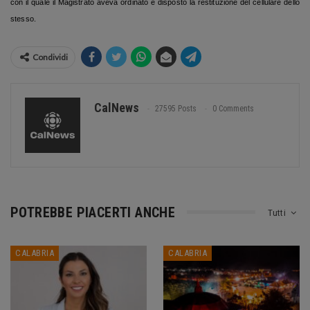
con il quale il Magistrato aveva ordinato e disposto la restituzione del cellulare dello
stesso.
Condividi
CalNews
27595 Posts
0 Comments
POTREBBE PIACERTI ANCHE
Tutti
CALABRIA
CALABRIA