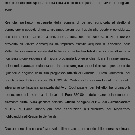
fine di essere corrisposta ad una Ditta a titolo di compenso per i lavori di serigrafia
svolti.
Ritenuta, pertanto, l’estraneità della somma di denaro suindicata al delitto di
detenzione e spaccio di sostanze stupefacenti per il quale si procede e considerato
che lecita risulta, altresì, la provenienza della restante somma di Euro 160,00,
provento di vincita conseguita dall’imputato tramite acquisto di schedina della
Pallavolo, siccome attestato dal tagliando di schedina Intralot e ritenuto altresì che
non sussistono esigenze di natura probatoria idonee a giustificare il mantenimento
del vincolo cautelare sulle manette in sequestro, trattandosi di cose in possesso del
Quintieri a cagione della sua pregressa attività di Guardia Giurata Volontaria, per
questi motivi, il Giudice visto l’Art. 321 del Codice di Procedura Penale, ha accolto
integralmente l’istanza avanzata dall’Avv. Occhiuzzi e, per l’effetto, ha ordinato la
restituzione della somma di denaro di Euro 660,00 e delle manette in sequestro
all’avente diritto. Nella giornata odierna, Ufficiali ed Agenti di P.G. del Commissariato
di P.S. di Paola hanno già dato esecuzione all’Ordinanza del Magistrato,
notificandola al Reggente dei Verdi.
Questo ennesimo parere favorevole all’imputato segue quello delle scorse settimane