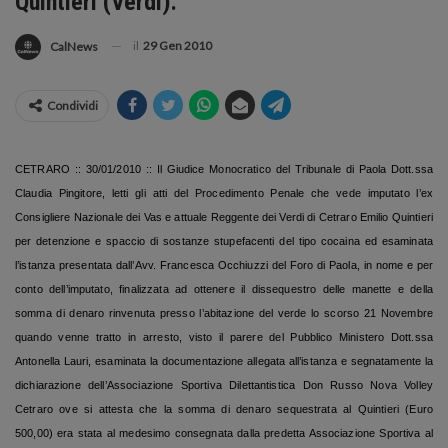
Quintieri (Verdi).
il
29 Gen 2010
CalNews
Condividi
CETRARO :: 30/01/2010 :: Il Giudice Monocratico del Tribunale di Paola Dott.ssa
Claudia Pingitore, letti gli atti del Procedimento Penale che vede imputato l’ex
Consigliere Nazionale dei Vas e attuale Reggente dei Verdi di Cetraro Emilio Quintieri
per detenzione e spaccio di sostanze stupefacenti del tipo cocaina ed esaminata
l’istanza presentata dall’Avv. Francesca Occhiuzzi del Foro di Paola, in nome e per
conto dell’imputato, finalizzata ad ottenere il dissequestro delle manette e della
somma di denaro rinvenuta presso l’abitazione del verde lo scorso 21 Novembre
quando venne tratto in arresto, visto il parere del Pubblico Ministero Dott.ssa
Antonella Lauri, esaminata la documentazione allegata all’istanza e segnatamente la
dichiarazione dell’Associazione Sportiva Dilettantistica Don Russo Nova Volley
Cetraro ove si attesta che la somma di denaro sequestrata al Quintieri (Euro
500,00) era stata al medesimo consegnata dalla predetta Associazione Sportiva al