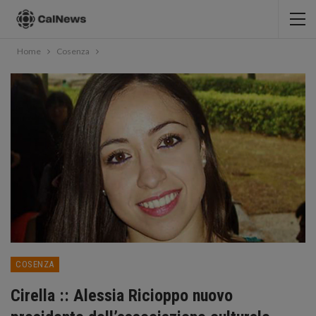
Home
Cosenza
COSENZA
Cirella :: Alessia Ricioppo nuovo