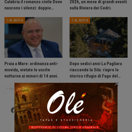
Calabria il romanzo civile Dove
2026, un mese di grandi eventi
nascono i silenzi: doppio…
sulla Riviera dei Cedri.
CALABRIA
CALABRIA
Praia a Mare: ordinanza anti-
Dopo sedici anni La Pagliara
movida, vietate le uscite
riaccende la Sila: riapre lo
notturne ai minori di 14 anni.
storico rifugio di Fago del…
×
PRECEDENTE
SUCCESSIVO
Facebook
Twitter