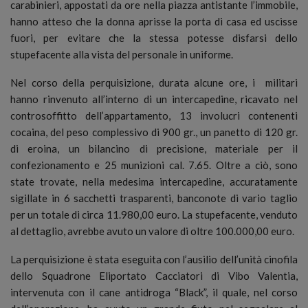
carabinieri, appostati da ore nella piazza antistante l’immobile,
hanno atteso che la donna aprisse la porta di casa ed uscisse
fuori, per evitare che la stessa potesse disfarsi dello
stupefacente alla vista del personale in uniforme.
Nel corso della perquisizione, durata alcune ore, i militari
hanno rinvenuto all’interno di un intercapedine, ricavato nel
controsoffitto dell’appartamento, 13 involucri contenenti
cocaina, del peso complessivo di 900 gr., un panetto di 120 gr.
di eroina, un bilancino di precisione, materiale per il
confezionamento e 25 munizioni cal. 7.65. Oltre a ciò, sono
state trovate, nella medesima intercapedine, accuratamente
sigillate in 6 sacchetti trasparenti, banconote di vario taglio
per un totale di circa 11.980,00 euro. La stupefacente, venduto
al dettaglio, avrebbe avuto un valore di oltre 100.000,00 euro.
La perquisizione è stata eseguita con l’ausilio dell’unità cinofila
dello Squadrone Eliportato Cacciatori di Vibo Valentia,
intervenuta con il cane antidroga “Black”, il quale, nel corso