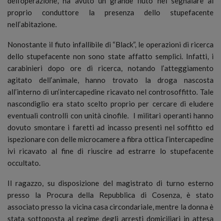
dell’operazione, ha avuto un grande fiuto nel segnalare al
proprio conduttore la presenza dello stupefacente
nell’abitazione.
Nonostante il fiuto infallibile di “Black”, le operazioni di ricerca
dello stupefacente non sono state affatto semplici. Infatti, i
carabinieri dopo ore di ricerca, notando l’atteggiamento
agitato dell’animale, hanno trovato la droga nascosta
all’interno di un‘intercapedine ricavato nel controsoffitto. Tale
nascondiglio era stato scelto proprio per cercare di eludere
eventuali controlli con unità cinofile. I militari operanti hanno
dovuto smontare i faretti ad incasso presenti nel soffitto ed
ispezionare con delle microcamere a fibra ottica l’intercapedine
ivi ricavato al fine di riuscire ad estrarre lo stupefacente
occultato.
Il ragazzo, su disposizione del magistrato di turno esterno
presso la Procura della Repubblica di Cosenza, è stato
associato presso la vicina casa circondariale, mentre la donna è
stata sottoposta al regime degli arresti domiciliari in attesa