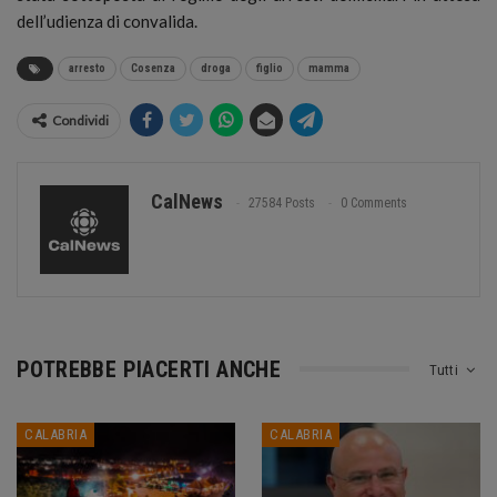
dell’udienza di convalida.
arresto
Cosenza
droga
figlio
mamma
Condividi
CalNews
27584 Posts
0 Comments
POTREBBE PIACERTI ANCHE
Tutti
CALABRIA
CALABRIA