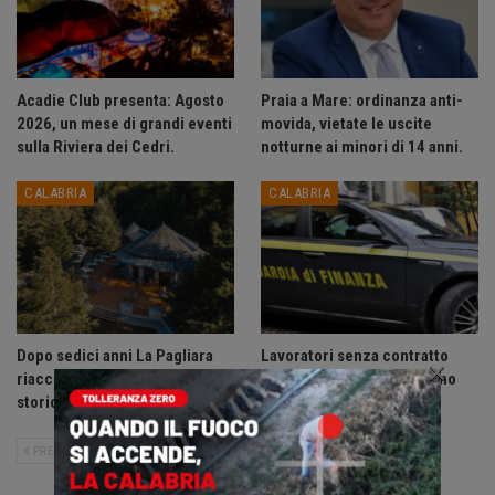
Acadie Club presenta: Agosto
Praia a Mare: ordinanza anti-
2026, un mese di grandi eventi
movida, vietate le uscite
sulla Riviera dei Cedri.
notturne ai minori di 14 anni.
CALABRIA
CALABRIA
Dopo sedici anni La Pagliara
Lavoratori senza contratto
×
riaccende la Sila: riapre lo
scoperti sul litorale Tirreno
storico rifugio di Fago del…
Cosentino.
PRECEDENTE
SUCCESSIVO