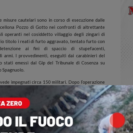
misure cautelari sono in corso di esecuzione dalle
arcellona Pozzo di Gotto
nei confronti di altrettante
i operanti nel cosiddetto villaggio degli zingari di
o titolo i reati di furto aggravato, tentato furto con
 detenzione ai fini di spaccio di stupefacenti,
 armi. I provvedimenti, eseguiti dai carabinieri del
 stati emessi dal Gip del Tribunale di Cosenza su
io Spagnuolo.
 vede impegnati circa 150 militari. Dopo l’operazione
nieri di Cosenza stanno infliggendo un nuovo colpo ai
gli zingari di Via degli Stadi.