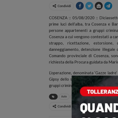
Condividi
COSENZA :: 05/08/2020 :: Diciassette 
prime luci dell’alba, tra Cosenza e B
persone appartenenti a gruppi criminal
Cosenza a cui vengono contestati a cari
strappo, ricettazione, estorsione,
danneggiamento, detenzione illegale di
Comando provinciale di Cosenza, sono
richiesta della Procura guidata da Mar
L’operazione, denominata ‘Gazze ladre’
Gipsy dello scorso 14 luglio, i carabi
gruppi criminali operanti nel villaggio de
Auto
autolavaggi
Cosenza
furti
Condividi