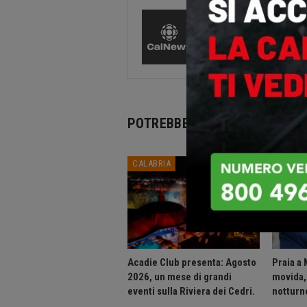
CalNews
27584 Pos
Comments
POTREBBE PIACERTI ANCHE
CALABRIA
CALABR
Acadie Club presenta: Agosto
Praia a 
2026, un mese di grandi
movida, 
eventi sulla Riviera dei Cedri.
notturne