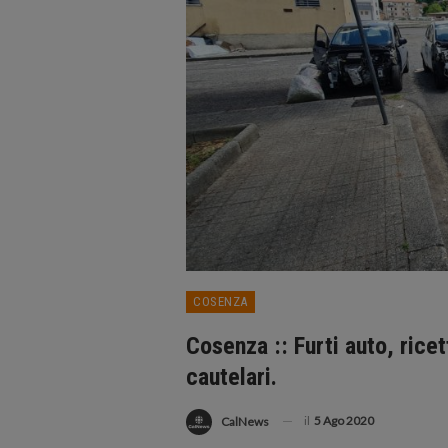
COSENZA
Cosenza :: Furti auto, rice
cautelari.
il
5 Ago 2020
CalNews