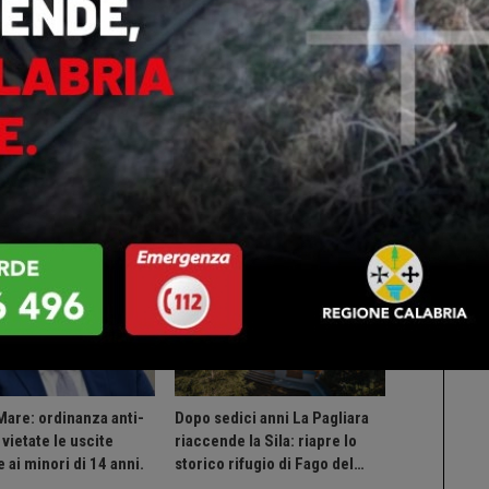
ts
0
Altri Di Autore
IA
CALABRIA
Mare: ordinanza anti-
Dopo sedici anni La Pagliara
vietate le uscite
riaccende la Sila: riapre lo
 ai minori di 14 anni.
storico rifugio di Fago del…