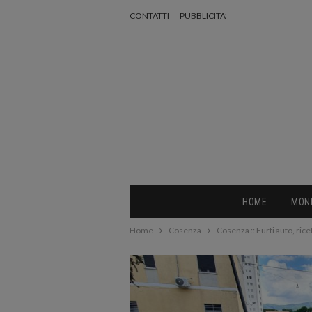
CONTATTI
PUBBLICITA’
HOME
MON
Home
Cosenza
Cosenza :: Furti auto, ric