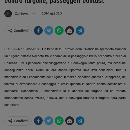
contro furgone, passeggeri contusi.
il
10 Mag 2010
CalNews
Condividi
COSENZA :: 10/05/2010 :: Un treno delle Ferrovie della Calabria ha speronato stamani
un furgone rimasto bloccato tra le sbarre di un passaggio a livello nel centro storico di
Cosenza. Per i pendolari che viaggiavano sul convoglio tanta paura, ma nessuna
conseguenza seria. Alcuni di loro hanno riportato solo lievi contusioni. Illesi il
macchinista ed il conducente del furgone. Il mezzo, secondo quanto si e' appreso, ha
tentato di oltrepassare il passaggio a livello quando le sbarre hanno cominciato a
scendere, bloccandolo. Il macchinista si e' accorto del furgone ed ha frenato
bruscamente senza evitare, tuttavia, che il convoglio urtasse il furgone nella parte
posteriore.
Condividi