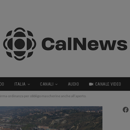
DO
ITALIA
CANALI
AUDIO
CANALE VIDEO
irma ordinanza per obbligo mascherine anche all’aperto.
Fa