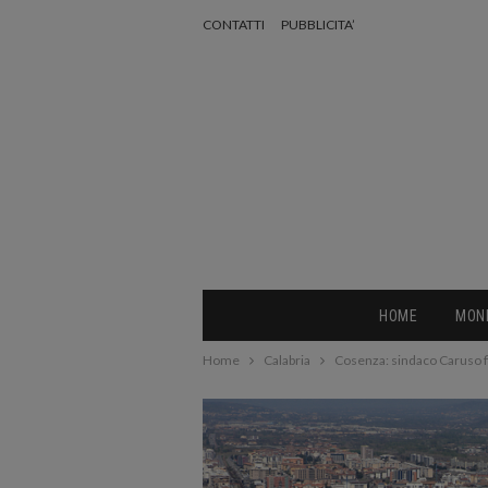
CONTATTI
PUBBLICITA’
HOME
MON
Home
Calabria
Cosenza: sindaco Caruso f