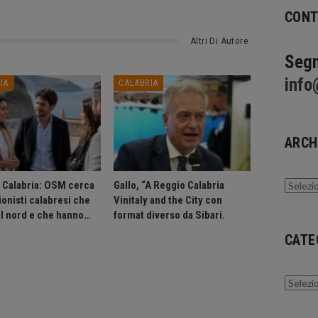
CONT
Altri Di Autore
Segn
info
IA
CALABRIA
ARCH
Archivi
n Calabria: OSM cerca
Gallo, “A Reggio Calabria
onisti calabresi che
Vinitaly and the City con
al nord e che hanno…
format diverso da Sibari.
CATE
Catego