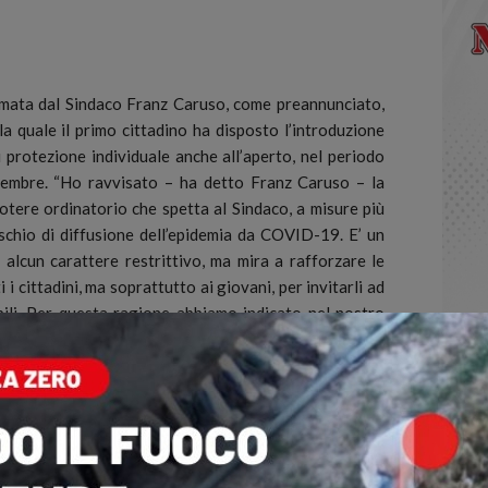
mata dal Sindaco Franz Caruso, come preannunciato,
la quale il primo cittadino ha disposto l’introduzione
di protezione individuale anche all’aperto, nel periodo
cembre.
“Ho ravvisato – ha detto Franz Caruso – la
potere ordinatorio che spetta al Sindaco, a misure più
ischio di diffusione dell’epidemia da COVID-19. E’ un
alcun carattere restrittivo, ma mira a rafforzare le
 i cittadini, ma soprattutto ai giovani, per invitarli ad
li. Per questa ragione abbiamo indicato nel nostro
ifici del territorio cittadino che sappiamo essere
, soprattutto in quelle strade e in quelle piazze dove
ci esercizi che presentano, per la loro attrattività,
ifficile garantire il distanziamento interpersonale”.
che all’aperto, sarà circoscritto ad una precisa fascia
 fascia oraria è quella che va dalle ore 12,00 alle ore