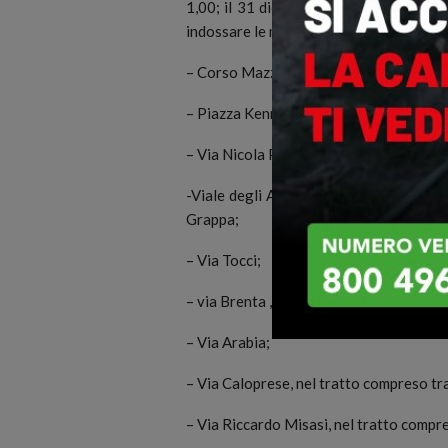
1,00; il 31 dicembre la fascia oraria è 
indossare le mascherine all’aperto sarà i
– Corso Mazzini, nel tratto compreso tr
– Piazza Kennedy;
– Via Nicola Parisio, nel tratto compres
-Viale degli Alimena, nel tratto compres
Grappa;
– Via Tocci;
– via Brenta , nel tratto compreso tra vi
– Via Arabia;
– Via Caloprese, nel tratto compreso tra
– Via Riccardo Misasi, nel tratto compr