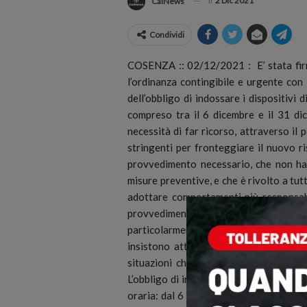
il
2 Dic 2021
CalNews
Condividi
COSENZA :: 02/12/2021 : E’ stata fir
l’ordinanza contingibile e urgente con 
dell’obbligo di indossare i dispositivi 
compreso tra il 6 dicembre e il 31 di
necessità di far ricorso, attraverso il 
stringenti per fronteggiare il nuovo r
provvedimento necessario, che non ha 
misure preventive, e che è rivolto a tutti
adottare comportamenti più responsabi
provvedimento anche alcuni punti spec
particolarmente a rischio assembramenti
insistono attività commerciali e pubbli
situazioni che potrebbero rendere più d
L’obbligo di indossare le mascherine, an
oraria: dal 6 dicembre al 30 dicembre la