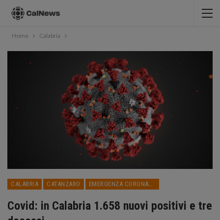
Home
Calabria
CALABRIA
CATANZARO
EMERGENZA CORONAVIRUS
Covid: in Calabria 1.658 nuovi positivi e tre