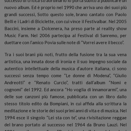
successo di critica straordinario lo porta subito a pubblicare un
nuovo album. Ed è proprio nel 1990 che arriva uno dei suoi più
grandi successi, Sotto questo sole, brano cantato con Paolo
Belli e i Ladri di Biciclette, con cui vince il Festivalbar. Nel 2005
Baccini, insieme a Dolcenera, ha preso parte al reality show
Music Farm. Nel 2006 partecipa al Festival di Sanremo, per
duettare con l’amico Povia sulle note di “Vorrei avere il becco”.
Tra i suoi brani più noti, frutto della fusione tra la sua vena
artistica, una innata dose di ironia e il suo impegno sociale da
autentico intellettuale della musica d’autore italiana, ci sono
successi senza tempo come “Le donne di Modena”, “Giulio
Andreotti” e “Renato Curcio”, tratti dall’album “Nomi e
cognomi” del 1992. Ed ancora “Ho voglia di innamorarmi”, una
delle sue canzoni più famose, pubblicata con un libro dallo
stesso titolo edito da Bompiani, in cui affida alla scrittura la
meditazione e le storie dei suoi primi anni di vita e di musica. Nel
1994 esce il singolo “Lei sta con te”, una rivisitazione reggae
del brano portato al successo nel 1964 da Bruno Lauzi. Nel