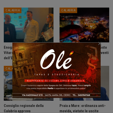
CALABRIA
CALABRIA
×
Enogastronomia: ad Alberto
Acadie Club presenta: Agosto
Vitaro il Premio “Il Gusto
2026, un mese di grandi eventi
dell’Eccellenza”.
sulla Riviera dei Cedri.
CALABRIA
CALABRIA
Consiglio regionale della
Praia a Mare: ordinanza anti-
Calabria approva
movida, vietate le uscite