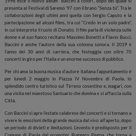
1996 esce il nuovo album “Baccini a colori”, dopo del quale si
presenta al Festival di Saremo ’97 con il brano “Senza tù“. Tra le
collaborazioni degli ultimi anni quella con Sergio Caputo e la
partecipazione ad alcuni films, tra cui “Credo in un solo padre”,
in cui interpreta il ruolo di Donato. Il film parla di violenza sulle
donne e al suo fianco recitano Massimo Bonetti e Flavio Bucci.
Baccini è anche l’autore della sua colonna sonora. Il 2019 è
l’anno dei 30 anni di carriera, che festeggia con oltre 70
concerti in giro per l’Italia e un enorme successo di pubblico.
Per chi ama la buona musica d’autore italiana l’appuntamento è
per lunedì 2 maggio in Piazza IV Novembre di Paola, lo
splendido centro turistico sul Tirreno cosentino e, magari, con
una visita nel maestoso Santuario che domina e si affaccia sulla
Città.
Con Baccini si apre l’estate calabrese dei concerti e si tornano a
vivere le emozioni della grande musica dal vivo all’aperto, dopo
un periodo di divieti e limitazioni. L’evento è predisposto per il
Comune di Paola dal promoter Ruggero Pegna, che torna a