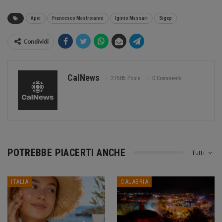
Apei
Francesco Mastroianni
Iginio Massari
Sigep
Condividi
CalNews
27585 Posts
0 Comments
POTREBBE PIACERTI ANCHE
Tutti
ITALIA
CALABRIA