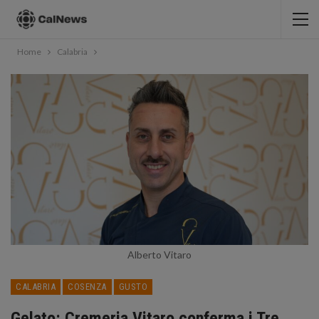
Home
Calabria
Alberto Vitaro
CALABRIA
COSENZA
GUSTO
Gelato: Cremeria Vitaro conferma i Tre