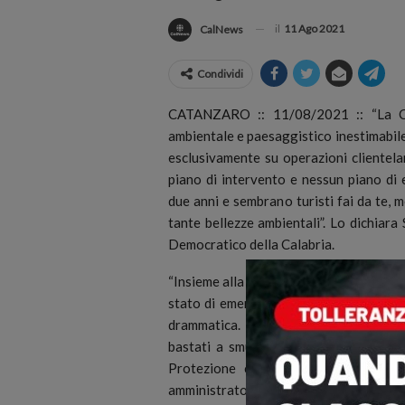
il
11 Ago 2021
CalNews
Condividi
CATANZARO :: 11/08/2021 :: “La Cal
ambientale e paesaggistico inestimabile,
esclusivamente su operazioni clientela
piano di intervento e nessun piano di
due anni e sembrano turisti fai da te, me
tante bellezze ambientali”. Lo dichiar
Democratico della Calabria.
“Insieme alla nostra candidata Amalia Br
stato di emergenza. Servono mezzi, uom
drammatica. Nemmeno i tre morti delle
bastati a smuovere le coscienze di ch
Protezione civile, le forze dell’ordin
amministratori locali e volontari stanno 