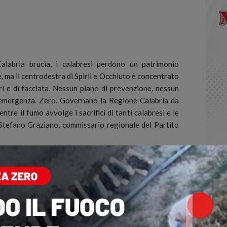
abria brucia, i calabresi perdono un patrimonio
 ma il centrodestra di Spirlì e Occhiuto è concentrato
ri e di facciata. Nessun piano di prevenzione, nessun
 emergenza. Zero. Governano la Regione Calabria da
ntre il fumo avvolge i sacrifici di tanti calabresi e le
a Stefano Graziano, commissario regionale del Partito
uni, insistiamo da giorni sull’esigenza di richiedere lo
ini e risorse per far fronte ad una condizione ormai
 ultime settimane nell’area grecanica reggina sono
i oggi, sulla carta, governa la Regione Calabria. La
e, i Vigili del fuoco, gli operai di Calabria Verde,
rischiando la propria vita a tutela di tutti, il Governo