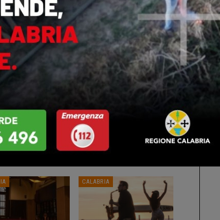
di aiuto immediata che arriva dalle terre calabresi”.
ts
0
Altri Di Autore
IA
CALABRIA