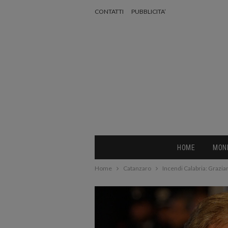
CONTATTI
PUBBLICITA’
HOME
MON
Home
Catanzaro
Incendi Calabria: Grazia