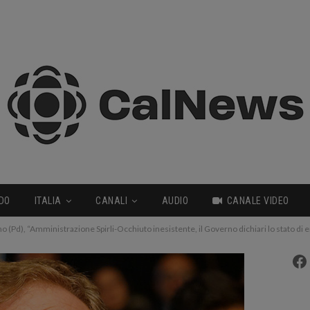
DO
ITALIA
CANALI
AUDIO
CANALE VIDEO
no (Pd), “Amministrazione Spirli-Occhiuto inesistente, il Governo dichiari lo stato di
Fa