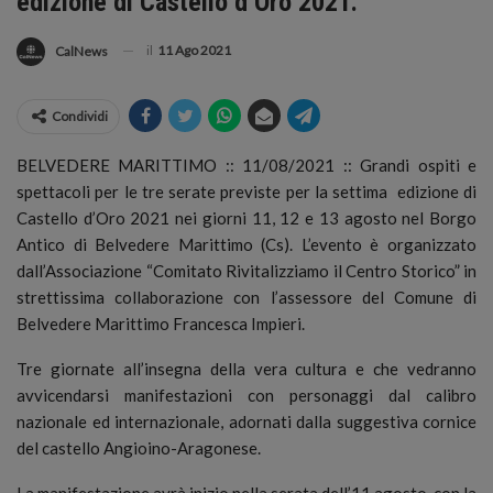
edizione di Castello d’Oro 2021.
il
11 Ago 2021
CalNews
Condividi
BELVEDERE MARITTIMO :: 11/08/2021 :: Grandi ospiti e
spettacoli per le tre serate previste per la settima edizione di
Castello d’Oro 2021 nei giorni 11, 12 e 13 agosto nel Borgo
Antico di Belvedere Marittimo (Cs).
L’evento è organizzato
dall’Associazione “Comitato Rivitalizziamo il Centro Storico” in
strettissima collaborazione con l’assessore del Comune di
Belvedere Marittimo Francesca Impieri.
Tre giornate all’insegna della vera cultura e che vedranno
avvicendarsi manifestazioni con personaggi dal calibro
nazionale ed internazionale, adornati dalla suggestiva cornice
del castello Angioino-Aragonese.
La manifestazione avrà inizio nella serata dell’11 agosto, con la