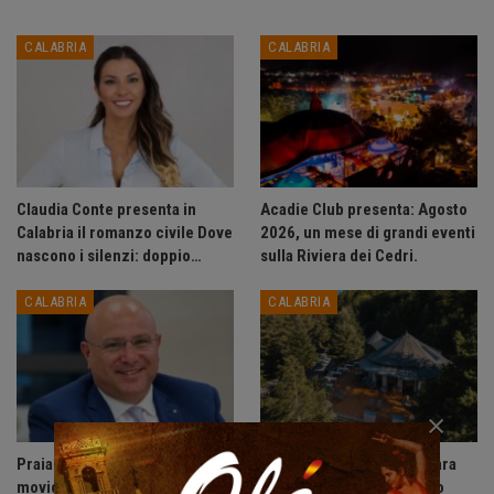
CALABRIA
CALABRIA
Claudia Conte presenta in
Acadie Club presenta: Agosto
Calabria il romanzo civile Dove
2026, un mese di grandi eventi
nascono i silenzi: doppio…
sulla Riviera dei Cedri.
CALABRIA
CALABRIA
×
Praia a Mare: ordinanza anti-
Dopo sedici anni La Pagliara
movida, vietate le uscite
riaccende la Sila: riapre lo