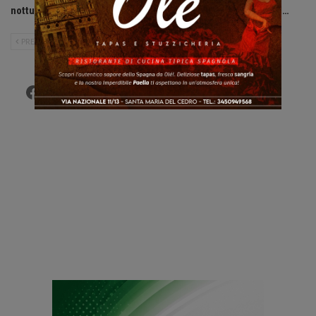
notturne ai minori di 14 anni.
storico rifugio di Fago del…
PRECEDENTE
SUCCESSIVO
Facebook
Twitter